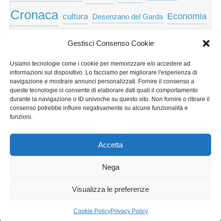
Cronaca
Economia
cultura
Desenzano del Garda
featured
Eventi
Garda
emozioni
feed
Gestisci Consenso Cookie
Garda e Valtenesi
Giochi
gratis
Io
Usiamo tecnologie come i cookie per memorizzare e/o accedere ad
lago di garda
news
Notizie
informazioni sul dispositivo. Lo facciamo per migliorare l'esperienza di
Musica
Nera
navigazione e mostrare annunci personalizzati. Fornire il consenso a
Notizie Lombardia
queste tecnologie ci consente di elaborare dati quali il comportamento
Notizie dal Garda
durante la navigazione o ID univoche su questo sito. Non fornire o ritirare il
Notizie per categoria
Notizie Provincia di Brescia
consenso potrebbe influire negativamente su alcune funzionalità e
funzioni.
Redazionali on top
politica
p2p
Presidenza
special
Regione Lombardia
Riva
scaricare
scuola
Accetta
Privacy e cookie: questo sito utilizza i cookie. Continuando a utilizzare
Sport
Territorio
turismo
Storia
questo sito web, acconsenti al loro utilizzo.
Nega
Per ulteriori informazioni, anche sul controllo dei cookie, leggi qui:
Informativa sui cookie
Visualizza le preferenze
Copyright © 2026
GardaLine
. All Rights Reserved.
Cookie Policy
Privacy Policy
The Magazine Basic Theme by
bavotasan.com
.