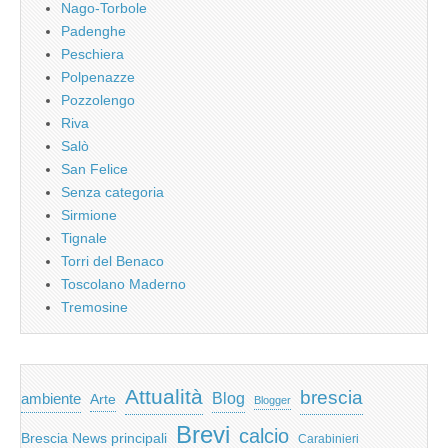
Nago-Torbole
Padenghe
Peschiera
Polpenazze
Pozzolengo
Riva
Salò
San Felice
Senza categoria
Sirmione
Tignale
Torri del Benaco
Toscolano Maderno
Tremosine
Attualità
brescia
ambiente
Blog
Arte
Blogger
Brevi
calcio
Brescia News principali
Carabinieri