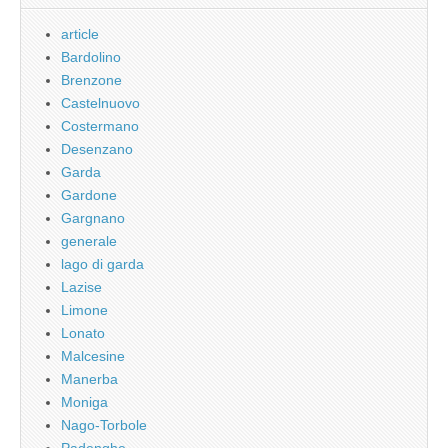
article
Bardolino
Brenzone
Castelnuovo
Costermano
Desenzano
Garda
Gardone
Gargnano
generale
lago di garda
Lazise
Limone
Lonato
Malcesine
Manerba
Moniga
Nago-Torbole
Padenghe