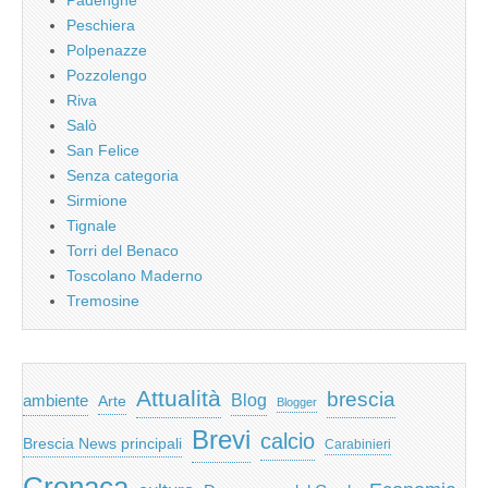
Peschiera
Polpenazze
Pozzolengo
Riva
Salò
San Felice
Senza categoria
Sirmione
Tignale
Torri del Benaco
Toscolano Maderno
Tremosine
Attualità
brescia
ambiente
Blog
Arte
Blogger
Brevi
calcio
Brescia News principali
Carabinieri
Cronaca