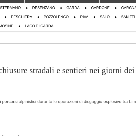
STERMANO
DESENZANO
GARDA
GARDONE
GARGN
PESCHIERA
POZZOLENGO
RIVA
SALÒ
SAN FEL
MOSINE
LAGO DI GARDA
chiusure stradali e sentieri nei giorni dei
 ai percorsi alpinistici durante le operazioni di disgaggio esplosivo tra L