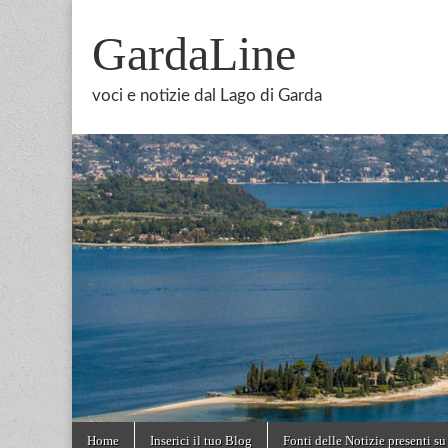
GardaLine
voci e notizie dal Lago di Garda
Skip
Main
Home
Inserici il tuo Blog
Fonti delle Notizie presenti su