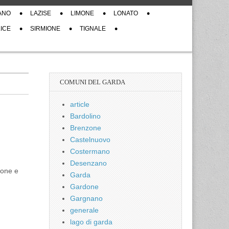
ANO
LAZISE
LIMONE
LONATO
ICE
SIRMIONE
TIGNALE
COMUNI DEL GARDA
article
Bardolino
Brenzone
Castelnuovo
Costermano
Desenzano
imone e
Garda
Gardone
Gargnano
generale
lago di garda