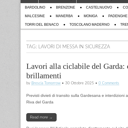
to
menu
Sub
content
BARDOLINO
BRENZONE
CASTELNUOVO
CO
menu
MALCESINE
MANERBA
MONIGA
PADENGHE
TORRI DEL BENACO
TOSCOLANO MADERNO
TRE
TAG:
LAVORI DI MESSA IN SICUREZZA
Lavori alla ciclabile del Garda: 
brillamenti
by
Brescia Tomorrow
•
30 Ottobre 2025
•
0 Comments
Previsti divieti di transito sulla Gardesana e interdizioni
Riva del Garda
Read more →