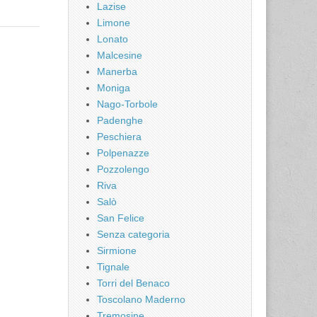
Lazise
Limone
Lonato
Malcesine
Manerba
Moniga
Nago-Torbole
Padenghe
Peschiera
Polpenazze
Pozzolengo
Riva
Salò
San Felice
Senza categoria
Sirmione
Tignale
Torri del Benaco
Toscolano Maderno
Tremosine