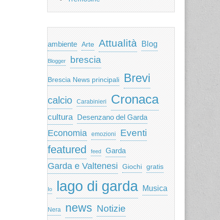
Attualità
ambiente
Blog
Arte
brescia
Blogger
Brevi
Brescia News principali
Cronaca
calcio
Carabinieri
cultura
Desenzano del Garda
Eventi
Economia
emozioni
featured
Garda
feed
Garda e Valtenesi
Giochi
gratis
lago di garda
Musica
Io
news
Notizie
Nera