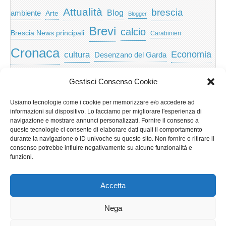
Attualità
brescia
ambiente
Blog
Arte
Blogger
Brevi
calcio
Brescia News principali
Carabinieri
Cronaca
Economia
cultura
Desenzano del Garda
featured
Eventi
Garda
emozioni
feed
Gestisci Consenso Cookie
Garda e Valtenesi
Giochi
gratis
Io
Usiamo tecnologie come i cookie per memorizzare e/o accedere ad
lago di garda
news
Notizie
informazioni sul dispositivo. Lo facciamo per migliorare l'esperienza di
Musica
Nera
navigazione e mostrare annunci personalizzati. Fornire il consenso a
Notizie Lombardia
queste tecnologie ci consente di elaborare dati quali il comportamento
Notizie dal Garda
durante la navigazione o ID univoche su questo sito. Non fornire o ritirare il
Notizie per categoria
Notizie Provincia di Brescia
consenso potrebbe influire negativamente su alcune funzionalità e
funzioni.
Redazionali on top
politica
p2p
Presidenza
special
Regione Lombardia
Riva
scaricare
scuola
Accetta
Privacy e cookie: questo sito utilizza i cookie. Continuando a utilizzare
Sport
Territorio
turismo
Storia
questo sito web, acconsenti al loro utilizzo.
Nega
Per ulteriori informazioni, anche sul controllo dei cookie, leggi qui: