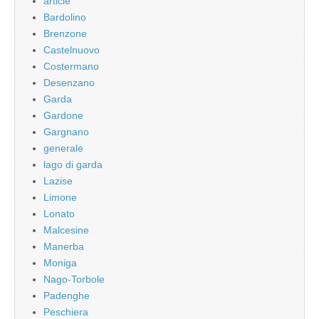
article
Bardolino
Brenzone
Castelnuovo
Costermano
Desenzano
Garda
Gardone
Gargnano
generale
lago di garda
Lazise
Limone
Lonato
Malcesine
Manerba
Moniga
Nago-Torbole
Padenghe
Peschiera