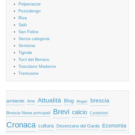
Polpenazze
Pozzolengo
Riva
Salò
San Felice
Senza categoria
Sirmione
Tignale
Torri del Benaco
Toscolano Maderno
Tremosine
Attualità
brescia
ambiente
Blog
Arte
Blogger
Brevi
calcio
Brescia News principali
Carabinieri
Cronaca
Economia
cultura
Desenzano del Garda