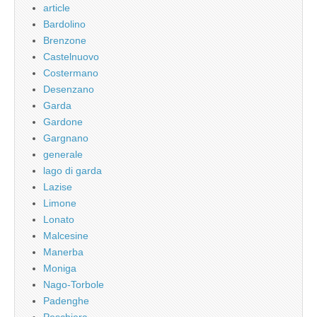
article
Bardolino
Brenzone
Castelnuovo
Costermano
Desenzano
Garda
Gardone
Gargnano
generale
lago di garda
Lazise
Limone
Lonato
Malcesine
Manerba
Moniga
Nago-Torbole
Padenghe
Peschiera