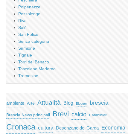
Polpenazze
Pozzolengo
Riva
Salò
San Felice
Senza categoria
Sirmione
Tignale
Torri del Benaco
Toscolano Maderno
Tremosine
Attualità
brescia
ambiente
Blog
Arte
Blogger
Brevi
calcio
Brescia News principali
Carabinieri
Cronaca
Economia
cultura
Desenzano del Garda