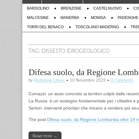
to
menu
Sub
content
BARDOLINO
BRENZONE
CASTELNUOVO
CO
menu
MALCESINE
MANERBA
MONIGA
PADENGHE
TORRI DEL BENACO
TOSCOLANO MADERNO
TRE
TAG:
DISSESTO IDROGEOLOGICO
Difesa suolo, da Regione Lombar
by
Redazione Lnews
•
10 Novembre 2025
•
0 Comments
Comazzi: un aiuto concreto ai territori colpiti dalle rece
La Russa: è un sostegno fondamentale per i cittadini e p
Sertori: interventi prioritari che mirano a rendere più si
The post
Difesa suolo, da Regione Lombardia oltre 19 mil
Read more →