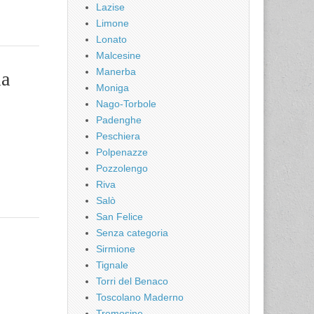
Lazise
Limone
Lonato
Malcesine
Manerba
ia
Moniga
Nago-Torbole
Padenghe
Peschiera
Polpenazze
Pozzolengo
Riva
Salò
San Felice
Senza categoria
Sirmione
Tignale
Torri del Benaco
Toscolano Maderno
Tremosine