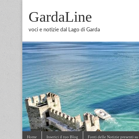
GardaLine
voci e notizie dal Lago di Garda
Skip
Main
Home
Inserici il tuo Blog
Fonti delle Notizie presenti su