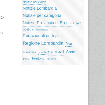
Notizie dal Garda
Notizie Lombardia
co
Notizie per categoria
Notizie Provincia di Brescia
p2p
politica
Presidenza
 da
Redazionali on top
Regione Lombardia
Riva
special
Sport
scaricare
scuola
Territorio
turismo
Storia