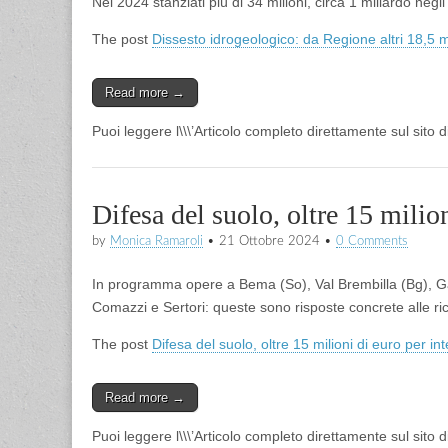
Nel 2024 stanziati più di 34 milioni, circa 1 miliardo negli
The post
Dissesto idrogeologico: da Regione altri 18,5 mi
Read more →
Puoi leggere l\\\’Articolo completo direttamente sul sito 
Difesa del suolo, oltre 15 milio
by
Monica Ramaroli
•
21 Ottobre 2024
•
0 Comments
In programma opere a Bema (So), Val Brembilla (Bg), 
Comazzi e Sertori: queste sono risposte concrete alle rich
The post
Difesa del suolo, oltre 15 milioni di euro per in
Read more →
Puoi leggere l\\\’Articolo completo direttamente sul sito 