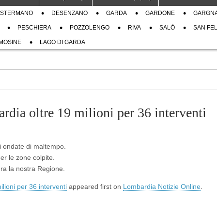
STERMANO
DESENZANO
GARDA
GARDONE
GARGN
PESCHIERA
POZZOLENGO
RIVA
SALÒ
SAN FEL
MOSINE
LAGO DI GARDA
dia oltre 19 milioni per 36 interventi
nti ondate di maltempo.
er le zone colpite.
cura la nostra Regione.
ioni per 36 interventi
appeared first on
Lombardia Notizie Online
.