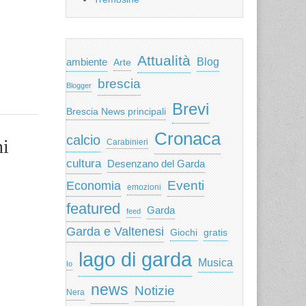
Attualità
ambiente
Blog
Arte
brescia
Blogger
Brevi
Brescia News principali
Cronaca
calcio
ni
Carabinieri
cultura
Desenzano del Garda
Eventi
Economia
emozioni
featured
Garda
feed
Garda e Valtenesi
Giochi
gratis
lago di garda
Musica
Io
news
Notizie
Nera