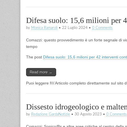
Difesa suolo: 15,6 milioni per 4
by
Monica Ramaroli
•
22 Luglio 2024
•
0 Comments
Comazzi: questo provvedimento è un forte segnale di vicin
tempo
The post
Difesa suolo: 15,6 milioni per 42 interventi con
Read more →
Puoi leggere l\\\’Articolo completo direttamente sul sito 
Dissesto idrogeologico e maltemp
by
Redazione GardaNotizie
•
30 Agosto 2023
•
0 Comments
Comazzi: Sonico/Bs e altre aree critiche al centro della 