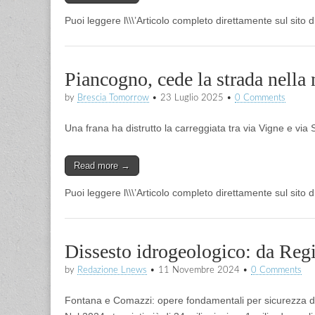
Puoi leggere l\\\’Articolo completo direttamente sul sito 
Piancogno, cede la strada nella n
by
Brescia Tomorrow
•
23 Luglio 2025
•
0 Comments
Una frana ha distrutto la carreggiata tra via Vigne e via Sa
Read more →
Puoi leggere l\\\’Articolo completo direttamente sul sito
Dissesto idrogeologico: da Regio
by
Redazione Lnews
•
11 Novembre 2024
•
0 Comments
Fontana e Comazzi: opere fondamentali per sicurezza di