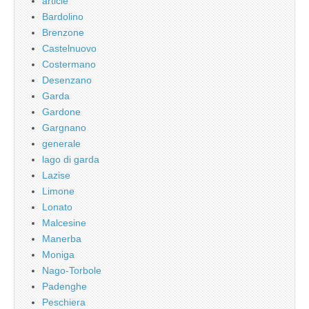
article
Bardolino
Brenzone
Castelnuovo
Costermano
Desenzano
Garda
Gardone
Gargnano
generale
lago di garda
Lazise
Limone
Lonato
Malcesine
Manerba
Moniga
Nago-Torbole
Padenghe
Peschiera