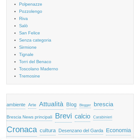
Polpenazze
Pozzolengo
Riva
Salò
San Felice
Senza categoria
Sirmione
Tignale
Torri del Benaco
Toscolano Maderno
Tremosine
Attualità
brescia
ambiente
Blog
Arte
Blogger
Brevi
calcio
Brescia News principali
Carabinieri
Cronaca
Economia
cultura
Desenzano del Garda