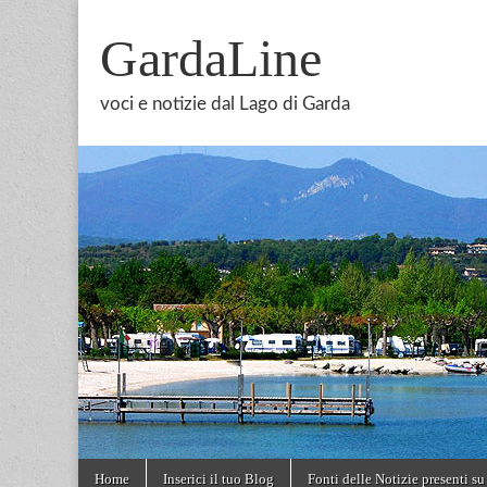
GardaLine
voci e notizie dal Lago di Garda
Skip
Main
Home
Inserici il tuo Blog
Fonti delle Notizie presenti su