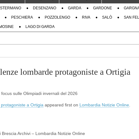
STERMANO
DESENZANO
GARDA
GARDONE
GARGN
PESCHIERA
POZZOLENGO
RIVA
SALÒ
SAN FEL
MOSINE
LAGO DI GARDA
lenze lombarde protagoniste a Ortigia
n focus sulle Olimpiadi invernali del 2026
protagoniste a Ortigia
appeared first on
Lombardia Notizie Online
.
di Brescia Archivi – Lombardia Notizie Online