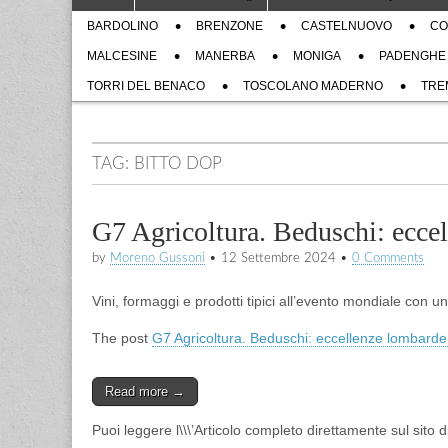
to
menu
Sub
content
BARDOLINO
BRENZONE
CASTELNUOVO
CO
menu
MALCESINE
MANERBA
MONIGA
PADENGHE
TORRI DEL BENACO
TOSCOLANO MADERNO
TRE
TAG:
BITTO DOP
G7 Agricoltura. Beduschi: eccel
by
Moreno Gussoni
•
12 Settembre 2024
•
0 Comments
Vini, formaggi e prodotti tipici all’evento mondiale con u
The post
G7 Agricoltura. Beduschi: eccellenze lombarde 
Read more →
Puoi leggere l\\\’Articolo completo direttamente sul sito 