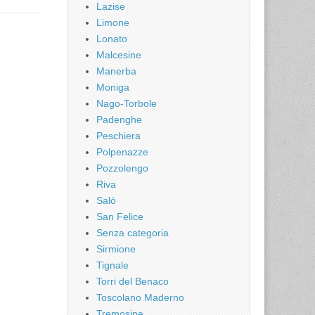
Lazise
Limone
Lonato
Malcesine
Manerba
Moniga
Nago-Torbole
Padenghe
Peschiera
Polpenazze
Pozzolengo
Riva
Salò
San Felice
Senza categoria
Sirmione
Tignale
Torri del Benaco
Toscolano Maderno
Tremosine