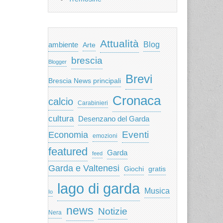
Attualità
ambiente
Blog
Arte
brescia
Blogger
Brevi
Brescia News principali
Cronaca
calcio
Carabinieri
cultura
Desenzano del Garda
Eventi
Economia
emozioni
featured
Garda
feed
Garda e Valtenesi
Giochi
gratis
lago di garda
Musica
Io
news
Notizie
Nera