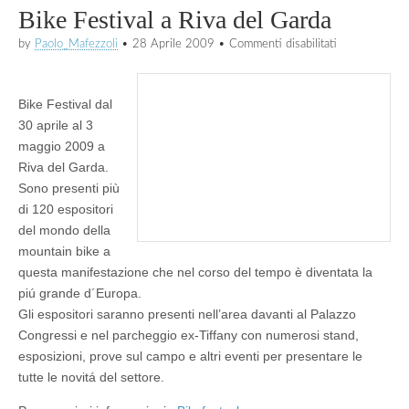
Bike Festival a Riva del Garda
su
by
Paolo_Mafezzoli
•
28 Aprile 2009
•
Commenti disabilitati
Bike
Festival
a
Riva
Bike Festival dal
del
30 aprile al 3
Garda
maggio 2009 a
Riva del Garda.
Sono presenti più
di 120 espositori
del mondo della
mountain bike a
questa manifestazione che nel corso del tempo è diventata la
piú grande d´Europa.
Gli espositori saranno presenti nell’area davanti al Palazzo
Congressi e nel parcheggio ex-Tiffany con numerosi stand,
esposizioni, prove sul campo e altri eventi per presentare le
tutte le novitá del settore.