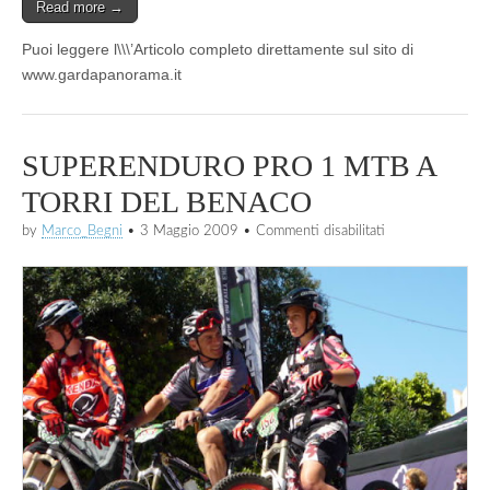
Read more →
Puoi leggere l\\\’Articolo completo direttamente sul sito di
www.gardapanorama.it
SUPERENDURO PRO 1 MTB A
TORRI DEL BENACO
su
by
Marco_Begni
•
3 Maggio 2009
•
Commenti disabilitati
SUPERENDURO
PRO
1
MTB
A
TORRI
DEL
BENACO