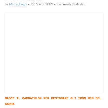
su
by
Marco_Begni
•
29 Marzo 2009
•
Commenti disabilitati
29/03/2009
NASCE
“GARDATHLON
PER
DESIGNARE
GLI
IRON
MEN
DEL
GARDA
NASCE IL GARDATHLON PER DESIGNARE GLI IRON MEN DEL
GARDA