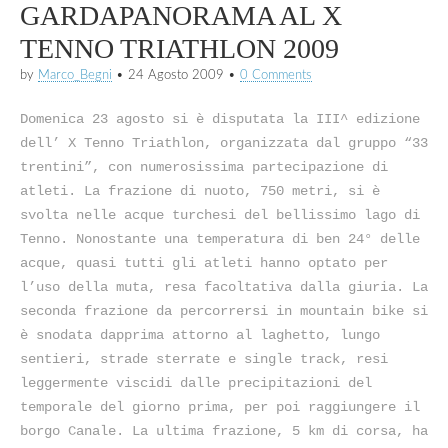
GARDAPANORAMA AL X
TENNO TRIATHLON 2009
by
Marco_Begni
•
24 Agosto 2009
•
0 Comments
Domenica 23 agosto si è disputata la III^ edizione
dell’ X Tenno Triathlon, organizzata dal gruppo “33
trentini”, con numerosissima partecipazione di
atleti. La frazione di nuoto, 750 metri, si è
svolta nelle acque turchesi del bellissimo lago di
Tenno. Nonostante una temperatura di ben 24° delle
acque, quasi tutti gli atleti hanno optato per
l’uso della muta, resa facoltativa dalla giuria. La
seconda frazione da percorrersi in mountain bike si
è snodata dapprima attorno al laghetto, lungo
sentieri, strade sterrate e single track, resi
leggermente viscidi dalle precipitazioni del
temporale del giorno prima, per poi raggiungere il
borgo Canale. La ultima frazione, 5 km di corsa, ha