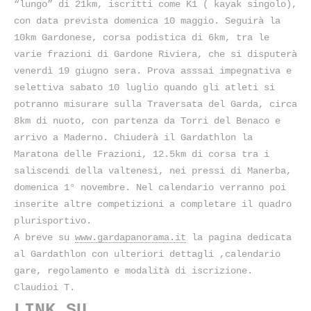
“lungo” di 21km, iscritti come K1 ( kayak singolo),
con data prevista domenica 10 maggio. Seguirà la
10km Gardonese, corsa podistica di 6km, tra le
varie frazioni di Gardone Riviera, che si disputerà
venerdì 19 giugno sera. Prova asssai impegnativa e
selettiva sabato 10 luglio quando gli atleti si
potranno misurare sulla Traversata del Garda, circa
8km di nuoto, con partenza da Torri del Benaco e
arrivo a Maderno. Chiuderà il Gardathlon la
Maratona delle Frazioni, 12.5km di corsa tra i
saliscendi della valtenesi, nei pressi di Manerba,
domenica 1° novembre. Nel calendario verranno poi
inserite altre competizioni a completare il quadro
plurisportivo.
A breve su
www.gardapanorama.it
la pagina dedicata
al Gardathlon con ulteriori dettagli ,calendario
gare, regolamento e modalità di iscrizione.
Claudioi T.
LINK SU