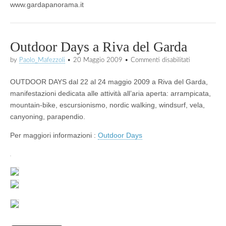
www.gardapanorama.it
Outdoor Days a Riva del Garda
su
by
Paolo_Mafezzoli
•
20 Maggio 2009
•
Commenti disabilitati
Outdoor
Days
OUTDOOR DAYS dal 22 al 24 maggio 2009 a Riva del Garda,
a
Riva
manifestazioni dedicata alle attività all’aria aperta: arrampicata,
del
mountain-bike, escursionismo, nordic walking, windsurf, vela,
Garda
canyoning, parapendio.
Per maggiori informazioni :
Outdoor Days