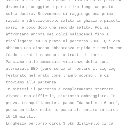
divenuto pianeggiante per salire lungo un prato
sulla destra. Brevemente si raggiunge una prima
ripida e sdrucciolevole salita in ghiaia e piccoli
sassi, e poco dopo una seconda salita. Poi si
affrontano ancora dei dolci saliscendi fino a
ricollegarsi su un prato al percorso 2008. Qui ora
abbiamo una discesa abbastanza ripida e tecnica con
fondo a tratti sassoso e a tratti di terra.
Passiamo nelle immediate vicinanze della zona
attrezzata BBQ (pare senza affrontare il zig-zag
festonato nel prato come l’anno scorso), e ci
troviamo alla partenza.
In sintesi il percorso è completamente sterrato,
vivace, non difficile, piuttosto ombreggiato. In
prova, tranquillamente a passo “da solista 6 ore”,
penso un biker medio lo possa affrontare in circa
15-18 minuti.
Lunghezza percorso circa 3,5km dislivello circa