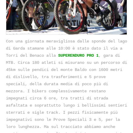
Con una giornata meravigliosa dalle sponde del lago
di Garda stamane alle 10:00 è stato dato il via a
Torri del Benaco alla
SUPERENDURO PRO 1
, gara di
MTB. Circa 180 atleti si misurano su un percorso di
45km sulle pendici del monte Baldo con 1600 metri
di dislivello, tra trasferimenti e 5 prove
speciali, della durata media di poco più di
mezzora. I bikers complessivamente restano
impegnati circa 6 ore, tra tratti di strada
asfaltata e soprattutto lungo i bellissimi sentieri
sterrati e sigle track. I pezzi fisicamente più
impegnativi sono le Prove Speciali 3 e 5, per la
loro lunghezza. Ma sul tracciato abbiamo anche