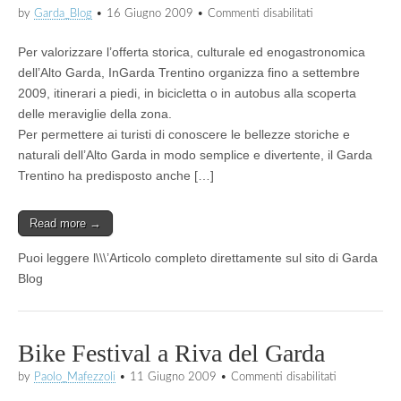
su
by
Garda_Blog
•
16 Giugno 2009
•
Commenti disabilitati
Messaggio
sponsorizzato
Per valorizzare l’offerta storica, culturale ed enogastronomica
In
Garda
dell’Alto Garda, InGarda Trentino organizza fino a settembre
Trentino
2009, itinerari a piedi, in bicicletta o in autobus alla scoperta
PER
delle meraviglie della zona.
L’ESTATE
2009
Per permettere ai turisti di conoscere le bellezze storiche e
TOUR
naturali dell’Alto Garda in modo semplice e divertente, il Garda
GUIDATI
NEL
Trentino ha predisposto anche […]
GARDA
TRENTINO!
Read more →
Puoi leggere l\\\’Articolo completo direttamente sul sito di Garda
Blog
Bike Festival a Riva del Garda
su
by
Paolo_Mafezzoli
•
11 Giugno 2009
•
Commenti disabilitati
Bike