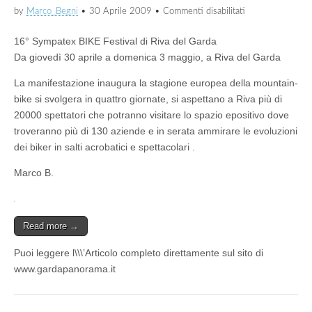
su
by
Marco_Begni
•
30 Aprile 2009
•
Commenti disabilitati
16°
Sympatex
16° Sympatex BIKE Festival di Riva del Garda
BIKE
Festival
Da giovedì 30 aprile a domenica 3 maggio, a Riva del Garda
di
Riva
La manifestazione inaugura la stagione europea della mountain-
del
bike si svolgera in quattro giornate, si aspettano a Riva più di
Garda
20000 spettatori che potranno visitare lo spazio epositivo dove
troveranno più di 130 aziende e in serata ammirare le evoluzioni
dei biker in salti acrobatici e spettacolari .
Marco B.
Read more →
Puoi leggere l\\\’Articolo completo direttamente sul sito di
www.gardapanorama.it