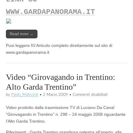
WWW.GARDAPANORAMA.IT
Read more →
Puoi leggere l\\\’Articolo completo direttamente sul sito di
www.gardapanorama.it
Video “Girovagando in Trentino:
Alto Garda Trentino”
su
by
Paolo_Mafezzoli
•
2 Marzo 2009
•
Commenti disabilitati
Video
“Girovagando
Video prodotto dalla trasmissione TV di Luciano Da Canal
in
Trentino:
“Girovagando in Trentino”
n. 298 – 24 maggio 2008
riguardante
Alto
l’Alto Garda Trentino.
Garda
Trentino”
Riferimenti :
Garda Trentino grandiosa palestra all’aperto; alla