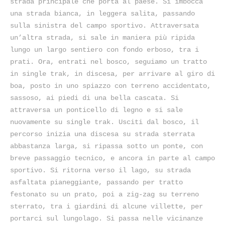
strada principale che porta al paese. Si imbocca
una strada bianca, in leggera salita, passando
sulla sinistra del campo sportivo. Attraversata
un’altra strada, si sale in maniera più ripida
lungo un largo sentiero con fondo erboso, tra i
prati. Ora, entrati nel bosco, seguiamo un tratto
in single trak, in discesa, per arrivare al giro di
boa, posto in uno spiazzo con terreno accidentato,
sassoso, ai piedi di una bella cascata. Si
attraversa un ponticello di legno e si sale
nuovamente su single trak. Usciti dal bosco, il
percorso inizia una discesa su strada sterrata
abbastanza larga, si ripassa sotto un ponte, con
breve passaggio tecnico, e ancora in parte al campo
sportivo. Si ritorna verso il lago, su strada
asfaltata pianeggiante, passando per tratto
festonato su un prato, poi a zig-zag su terreno
sterrato, tra i giardini di alcune villette, per
portarci sul lungolago. Si passa nelle vicinanze