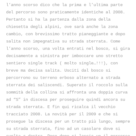
l’anno scorso dico che la prima e l’ultima parte
del percorso sono praticamente identiche al 2008.
Pertanto si ha la partenza dalla zona della
chiesetta degli alpini, ove sarà anche la zona
cambio, con brevissimo tratto pianeggiante e dopo
salita non impegnativa su strada sterrata. Come
l’anno scorso, una volta entrati nel bosco, si gira
decisamente a sinistra per imboccare uno stretto
sentiero single track ( molto single…!!!), con
breve ma decisa salita. Usciti dal bosco si
percorrono su terreno erboso alternato a strada
sterrata dei saliscendi. Superato il roccolo sulla
sommità della collina si affronta una doppia curva
ad “S” in discesa per proseguire quindi ancora su
strada sterrata. E fin qui ricalca il vecchio
tracciato 2008. La novità per il 2009 e che si
prosegue la discesa per un tratto più lungo, sempre
su strada sterrata, fino ad un casolare dove si
svolta a destra. Poco dopo si lascia un il percorso