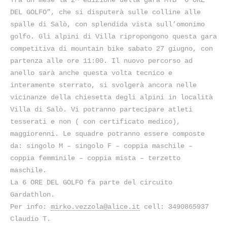
DEL
GOLFO
DEL GOLFO”, che si disputerà sulle colline alle
2009
spalle di Salò, con splendida vista sull’omonimo
golfo. Gli alpini di Villa ripropongono questa gara
competitiva di mountain bike sabato 27 giugno, con
partenza alle ore 11:00. Il nuovo percorso ad
anello sarà anche questa volta tecnico e
interamente sterrato, si svolgerà ancora nelle
vicinanze della chiesetta degli alpini in località
Villa di Salò. Vi potranno partecipare atleti
tesserati e non ( con certificato medico),
maggiorenni. Le squadre potranno essere composte
da: singolo M – singolo F – coppia maschile –
coppia femminile – coppia mista – terzetto
maschile.
La 6 ORE DEL GOLFO fa parte del circuito
Gardathlon.
Per info:
mirko.vezzola@alice.it
cell: 3490865937
Claudio T.