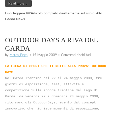
Read more →
Puoi leggere l\\\’Articolo completo direttamente sul sito di Alto
Garda News
OUTDOOR DAYS A RIVA DEL
GARDA
su
by
Marco_Begni
•
15 Maggio 2009
•
Commenti disabilitati
OUTDOOR
DAYS
LA FIERA DI SPORT CHE TI METTE ALLA PROVA: OUTDOOR
A
RIVA
DAYS
DEL
Nel Garda Trentino dal 22 al 24 maggio 2009, tre
GARDA
giorni di esposizione, test, attivitá e
competizione Sulle sponde trentine del Lago di
Garda, da venerdì 22 a domenica 24 maggio 2009,
ritornano gli OutdoorDays, evento dal concept
innovativo che riunisce momenti di esposizione,