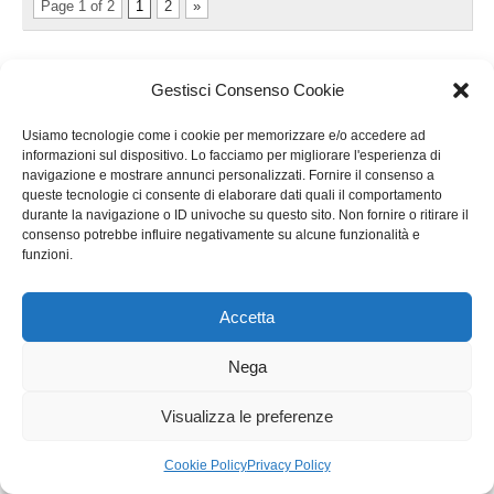
Page 1 of 2
1
2
»
Gestisci Consenso Cookie
COMUNI DEL GARDA
Usiamo tecnologie come i cookie per memorizzare e/o accedere ad
article
informazioni sul dispositivo. Lo facciamo per migliorare l'esperienza di
Bardolino
navigazione e mostrare annunci personalizzati. Fornire il consenso a
Brenzone
queste tecnologie ci consente di elaborare dati quali il comportamento
durante la navigazione o ID univoche su questo sito. Non fornire o ritirare il
Castelnuovo
consenso potrebbe influire negativamente su alcune funzionalità e
Costermano
funzioni.
Desenzano
Garda
Accetta
Gardone
Privacy e cookie: questo sito utilizza i cookie. Continuando a utilizzare
Gargnano
questo sito web, acconsenti al loro utilizzo.
Nega
generale
Per ulteriori informazioni, anche sul controllo dei cookie, leggi qui:
lago di garda
Informativa sui cookie
Visualizza le preferenze
Lazise
Limone
Cookie Policy
Privacy Policy
Lonato