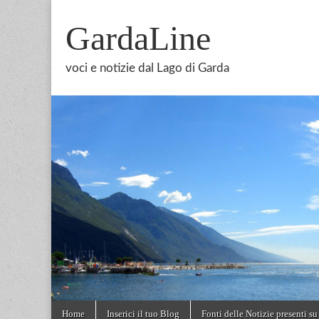
GardaLine
voci e notizie dal Lago di Garda
Skip
Main
Home
Inserici il tuo Blog
Fonti delle Notizie presenti su