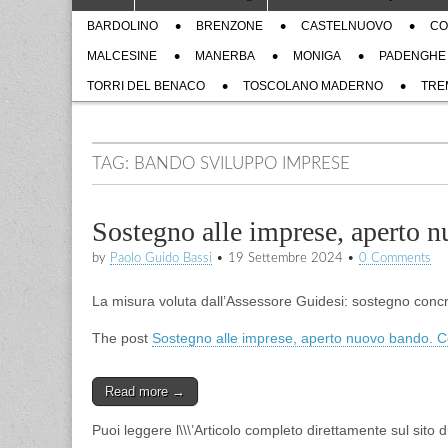
to
menu
Sub
content
BARDOLINO
BRENZONE
CASTELNUOVO
CO
menu
MALCESINE
MANERBA
MONIGA
PADENGHE
TORRI DEL BENACO
TOSCOLANO MADERNO
TRE
TAG:
BANDO SVILUPPO IMPRESE
Sostegno alle imprese, aperto n
by
Paolo Guido Bassi
•
19 Settembre 2024
•
0 Comments
La misura voluta dall’Assessore Guidesi: sostegno concre
The post
Sostegno alle imprese, aperto nuovo bando. Co
Read more →
Puoi leggere l\\\’Articolo completo direttamente sul sito 