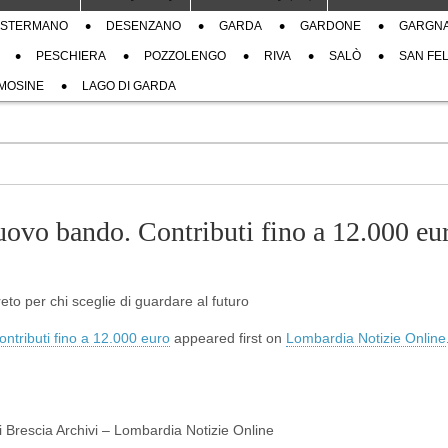
STERMANO
DESENZANO
GARDA
GARDONE
GARGN
PESCHIERA
POZZOLENGO
RIVA
SALÒ
SAN FEL
MOSINE
LAGO DI GARDA
uovo bando. Contributi fino a 12.000 eu
to per chi sceglie di guardare al futuro
ntributi fino a 12.000 euro
appeared first on
Lombardia Notizie Online
di Brescia Archivi – Lombardia Notizie Online