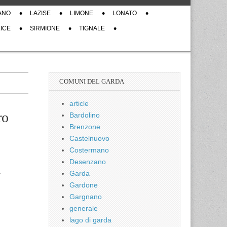
ANO
LAZISE
LIMONE
LONATO
ICE
SIRMIONE
TIGNALE
COMUNI DEL GARDA
article
ro
Bardolino
Brenzone
Castelnuovo
Costermano
Desenzano
.
Garda
Gardone
Gargnano
generale
lago di garda