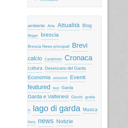
Attualità
ambiente
Blog
Arte
brescia
Blogger
Brevi
Brescia News principali
Cronaca
calcio
Carabinieri
cultura
Desenzano del Garda
Eventi
Economia
emozioni
featured
Garda
feed
Garda e Valtenesi
Giochi
gratis
lago di garda
Musica
Io
news
Notizie
Nera