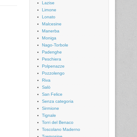
Lazise
Limone
Lonato
Malcesine
Manerba
Moniga
Nago-Torbole
Padenghe
Peschiera
Polpenazze
Pozzolengo
Riva
Salò
San Felice
Senza categoria
Sirmione
Tignale
Torri del Benaco
Toscolano Maderno
Tremosine