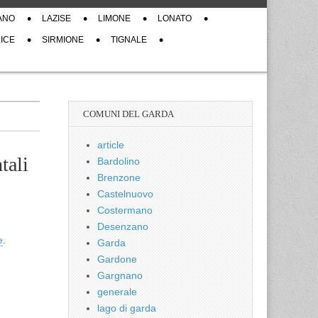
ANO
LAZISE
LIMONE
LONATO
ICE
SIRMIONE
TIGNALE
COMUNI DEL GARDA
article
tali
Bardolino
Brenzone
Castelnuovo
Costermano
Desenzano
e
.
Garda
Gardone
Gargnano
generale
lago di garda