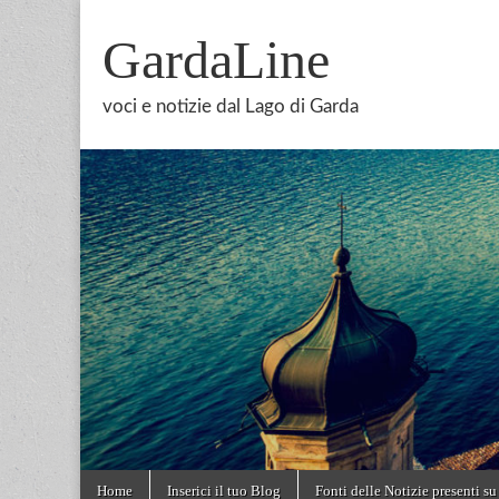
GardaLine
voci e notizie dal Lago di Garda
Skip
Main
Home
Inserici il tuo Blog
Fonti delle Notizie presenti su