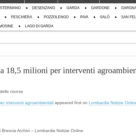
STERMANO
DESENZANO
GARDA
GARDONE
GARGN
PESCHIERA
POZZOLENGO
RIVA
SALÒ
SAN FEL
MOSINE
LAGO DI GARDA
18,5 milioni per interventi agroambien
delle risorse
r interventi agroambientali
appeared first on
Lombardia Notizie Onlin
di Brescia Archivi – Lombardia Notizie Online