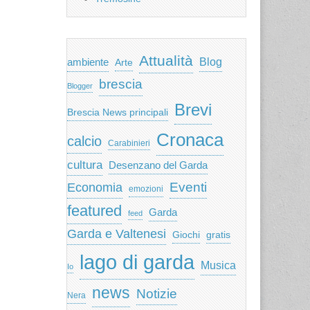
Attualità
ambiente
Blog
Arte
brescia
Blogger
Brevi
Brescia News principali
Cronaca
calcio
Carabinieri
cultura
Desenzano del Garda
Eventi
Economia
emozioni
featured
Garda
feed
Garda e Valtenesi
Giochi
gratis
lago di garda
Musica
Io
news
Notizie
Nera