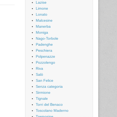
Lazise
Limone
Lonato
Malcesine
Manerba
Moniga
Nago-Torbole
Padenghe
Peschiera
Polpenazze
Pozzolengo
Riva
Salò
San Felice
Senza categoria
Sirmione
Tignale
Torri del Benaco
Toscolano Maderno
Tremosine