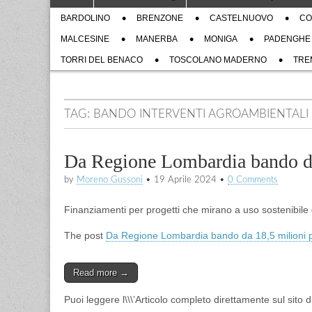
to
menu
Sub
content
BARDOLINO
BRENZONE
CASTELNUOVO
CO
menu
MALCESINE
MANERBA
MONIGA
PADENGHE
TORRI DEL BENACO
TOSCOLANO MADERNO
TRE
TAG:
BANDO INTERVENTI AGROAMBIENTALI
Da Regione Lombardia bando da 
by
Moreno Gussoni
•
19 Aprile 2024
•
0 Comments
Finanziamenti per progetti che mirano a uso sostenibile 
The post
Da Regione Lombardia bando da 18,5 milioni pe
Read more →
Puoi leggere l\\\’Articolo completo direttamente sul sito 