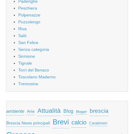
Padenghe
Peschiera
Polpenazze
Pozzolengo
Riva
Salò
San Felice
Senza categoria
Sirmione
Tignale
Torri del Benaco
Toscolano Maderno
Tremosine
Attualità
brescia
ambiente
Blog
Arte
Blogger
Brevi
calcio
Brescia News principali
Carabinieri