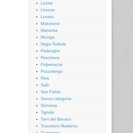
Lazise
Limone
Lonato
Malcesine
Manerba
Moniga
Nago-Torbole
Padenghe
Peschiera
Polpenazze
Pozzolengo
Riva
Salò
San Felice
Senza categoria
Sirmione
Tignale
Torri del Benaco
Toscolano Maderno
Tremosine