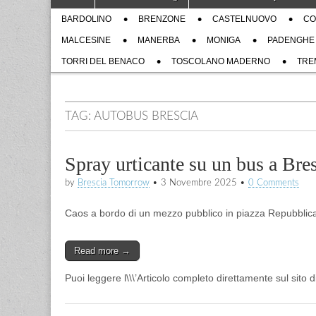
to
menu
Sub
content
BARDOLINO
BRENZONE
CASTELNUOVO
CO
menu
MALCESINE
MANERBA
MONIGA
PADENGHE
TORRI DEL BENACO
TOSCOLANO MADERNO
TRE
TAG:
AUTOBUS BRESCIA
Spray urticante su un bus a Bres
by
Brescia Tomorrow
•
3 Novembre 2025
•
0 Comments
Caos a bordo di un mezzo pubblico in piazza Repubblica.
Read more →
Puoi leggere l\\\’Articolo completo direttamente sul sito