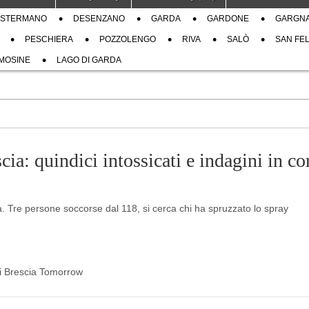
STERMANO
DESENZANO
GARDA
GARDONE
GARGN
PESCHIERA
POZZOLENGO
RIVA
SALÒ
SAN FEL
MOSINE
LAGO DI GARDA
cia: quindici intossicati e indagini in co
 Tre persone soccorse dal 118, si cerca chi ha spruzzato lo spray
 di Brescia Tomorrow