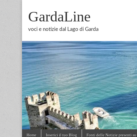
GardaLine
voci e notizie dal Lago di Garda
Skip
Main
Home
Inserici il tuo Blog
Fonti delle Notizie presenti su