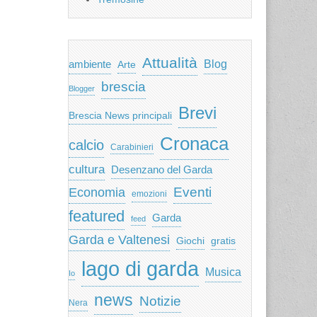
Attualità
ambiente
Blog
Arte
brescia
Blogger
Brevi
Brescia News principali
Cronaca
calcio
Carabinieri
cultura
Desenzano del Garda
Eventi
Economia
emozioni
featured
Garda
feed
Garda e Valtenesi
Giochi
gratis
lago di garda
Musica
Io
news
Notizie
Nera