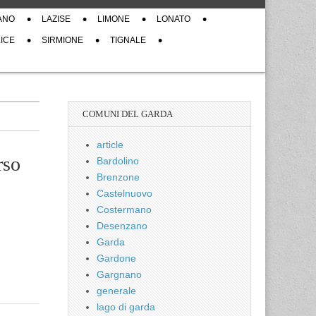
ANO
LAZISE
LIMONE
LONATO
ICE
SIRMIONE
TIGNALE
COMUNI DEL GARDA
article
rso
Bardolino
Brenzone
Castelnuovo
Costermano
Desenzano
Garda
Gardone
Gargnano
generale
lago di garda