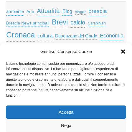
Attualità
brescia
ambiente
Blog
Arte
Blogger
Brevi
calcio
Brescia News principali
Carabinieri
Cronaca
Economia
cultura
Desenzano del Garda
featured
Eventi
Garda
emozioni
feed
Gestisci Consenso Cookie
Garda e Valtenesi
Giochi
gratis
Io
Usiamo tecnologie come i cookie per memorizzare e/o accedere ad
lago di garda
news
Notizie
informazioni sul dispositivo. Lo facciamo per migliorare l'esperienza di
Musica
Nera
navigazione e mostrare annunci personalizzati. Fornire il consenso a
Notizie Lombardia
queste tecnologie ci consente di elaborare dati quali il comportamento
Notizie dal Garda
durante la navigazione o ID univoche su questo sito. Non fornire o ritirare il
Notizie per categoria
Notizie Provincia di Brescia
consenso potrebbe influire negativamente su alcune funzionalità e
funzioni.
Redazionali on top
politica
p2p
Presidenza
special
Regione Lombardia
Riva
scaricare
scuola
Accetta
Privacy e cookie: questo sito utilizza i cookie. Continuando a utilizzare
Sport
Territorio
turismo
Storia
questo sito web, acconsenti al loro utilizzo.
Nega
Per ulteriori informazioni, anche sul controllo dei cookie, leggi qui: