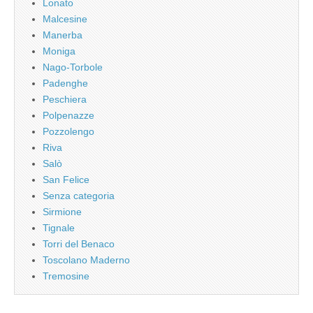
Lonato
Malcesine
Manerba
Moniga
Nago-Torbole
Padenghe
Peschiera
Polpenazze
Pozzolengo
Riva
Salò
San Felice
Senza categoria
Sirmione
Tignale
Torri del Benaco
Toscolano Maderno
Tremosine