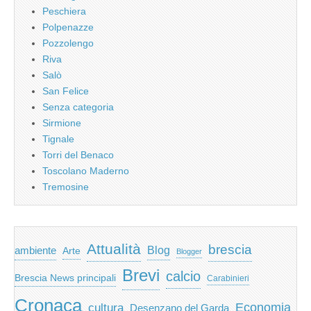
Peschiera
Polpenazze
Pozzolengo
Riva
Salò
San Felice
Senza categoria
Sirmione
Tignale
Torri del Benaco
Toscolano Maderno
Tremosine
Attualità
brescia
ambiente
Blog
Arte
Blogger
Brevi
calcio
Brescia News principali
Carabinieri
Cronaca
Economia
cultura
Desenzano del Garda