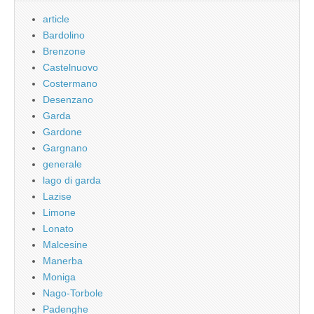
article
Bardolino
Brenzone
Castelnuovo
Costermano
Desenzano
Garda
Gardone
Gargnano
generale
lago di garda
Lazise
Limone
Lonato
Malcesine
Manerba
Moniga
Nago-Torbole
Padenghe