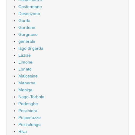
Costermano
Desenzano
Garda
Gardone
Gargnano
generale
lago di garda
Lazise
Limone
Lonato
Malcesine
Manerba
Moniga
Nago-Torbole
Padenghe
Peschiera
Polpenazze
Pozzolengo
Riva