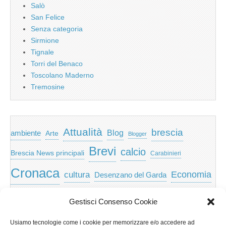
Salò
San Felice
Senza categoria
Sirmione
Tignale
Torri del Benaco
Toscolano Maderno
Tremosine
Attualità
brescia
ambiente
Blog
Arte
Blogger
Brevi
calcio
Brescia News principali
Carabinieri
Cronaca
Economia
cultura
Desenzano del Garda
featured
Eventi
Garda
emozioni
feed
Gestisci Consenso Cookie
Garda e Valtenesi
Giochi
gratis
Io
Usiamo tecnologie come i cookie per memorizzare e/o accedere ad