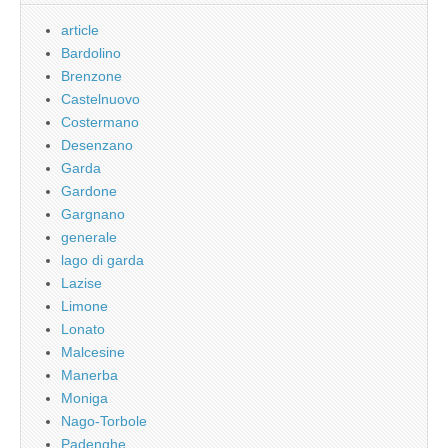
article
Bardolino
Brenzone
Castelnuovo
Costermano
Desenzano
Garda
Gardone
Gargnano
generale
lago di garda
Lazise
Limone
Lonato
Malcesine
Manerba
Moniga
Nago-Torbole
Padenghe