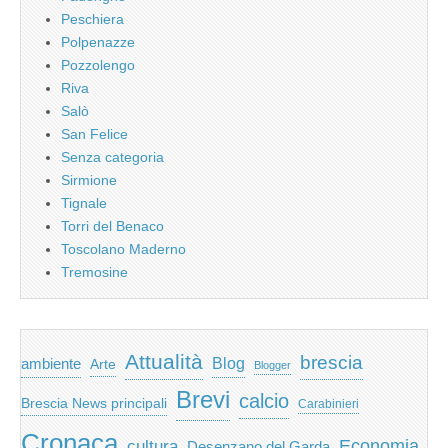
Peschiera
Polpenazze
Pozzolengo
Riva
Salò
San Felice
Senza categoria
Sirmione
Tignale
Torri del Benaco
Toscolano Maderno
Tremosine
Attualità
brescia
ambiente
Blog
Arte
Blogger
Brevi
calcio
Brescia News principali
Carabinieri
Cronaca
Economia
cultura
Desenzano del Garda