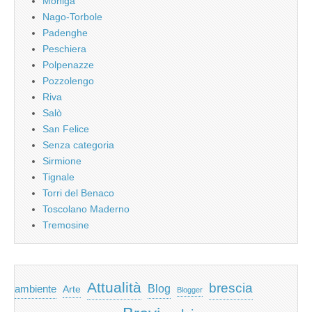
Moniga
Nago-Torbole
Padenghe
Peschiera
Polpenazze
Pozzolengo
Riva
Salò
San Felice
Senza categoria
Sirmione
Tignale
Torri del Benaco
Toscolano Maderno
Tremosine
Attualità
brescia
ambiente
Blog
Arte
Blogger