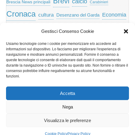
Brevi
calcio
Brescia News principali
Carabinieri
Cronaca
Economia
cultura
Desenzano del Garda
featured
Eventi
Garda
emozioni
feed
Gestisci Consenso Cookie
Garda e Valtenesi
Giochi
gratis
Io
Usiamo tecnologie come i cookie per memorizzare e/o accedere ad
lago di garda
news
Notizie
informazioni sul dispositivo. Lo facciamo per migliorare l'esperienza di
Musica
Nera
navigazione e mostrare annunci personalizzati. Fornire il consenso a
Notizie Lombardia
queste tecnologie ci consente di elaborare dati quali il comportamento
Notizie dal Garda
durante la navigazione o ID univoche su questo sito. Non fornire o ritirare il
Notizie per categoria
Notizie Provincia di Brescia
consenso potrebbe influire negativamente su alcune funzionalità e
funzioni.
Redazionali on top
politica
p2p
Presidenza
special
Regione Lombardia
Riva
scaricare
scuola
Accetta
Privacy e cookie: questo sito utilizza i cookie. Continuando a utilizzare
Sport
Territorio
turismo
Storia
questo sito web, acconsenti al loro utilizzo.
Nega
Per ulteriori informazioni, anche sul controllo dei cookie, leggi qui:
Informativa sui cookie
Visualizza le preferenze
Copyright © 2026
GardaLine
. All Rights Reserved.
Cookie Policy
Privacy Policy