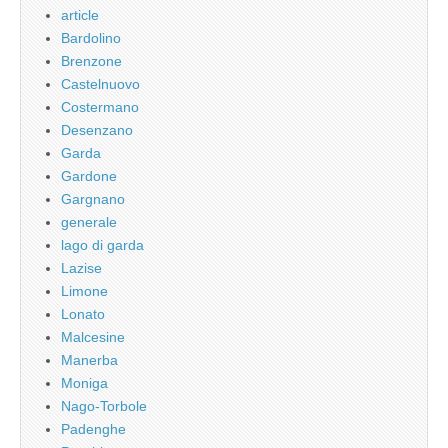
article
Bardolino
Brenzone
Castelnuovo
Costermano
Desenzano
Garda
Gardone
Gargnano
generale
lago di garda
Lazise
Limone
Lonato
Malcesine
Manerba
Moniga
Nago-Torbole
Padenghe