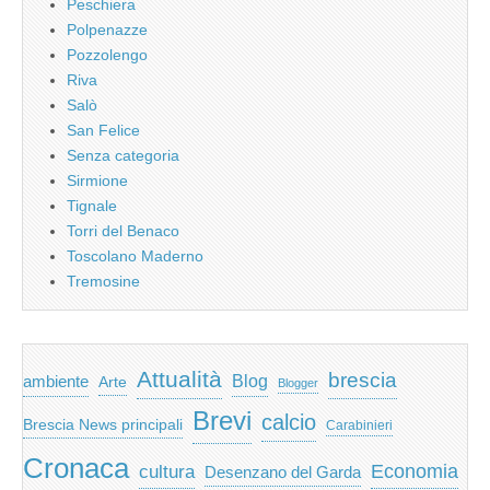
Peschiera
Polpenazze
Pozzolengo
Riva
Salò
San Felice
Senza categoria
Sirmione
Tignale
Torri del Benaco
Toscolano Maderno
Tremosine
Attualità
brescia
ambiente
Blog
Arte
Blogger
Brevi
calcio
Brescia News principali
Carabinieri
Cronaca
Economia
cultura
Desenzano del Garda