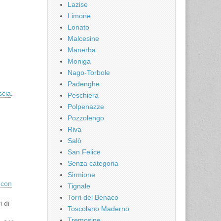
Lazise
Limone
Lonato
Malcesine
Manerba
Moniga
Nago-Torbole
Padenghe
scia
.
Peschiera
Polpenazze
Pozzolengo
Riva
Salò
San Felice
Senza categoria
Sirmione
 con
Tignale
Torri del Benaco
i di
Toscolano Maderno
,
Tremosine