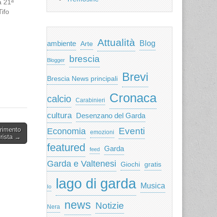
a 21ª
Tifo
Attualità
ambiente
Blog
Arte
brescia
Blogger
Brevi
Brescia News principali
Cronaca
calcio
Carabinieri
cultura
Desenzano del Garda
Eventi
erimento
Economia
emozioni
urista →
featured
Garda
feed
Garda e Valtenesi
Giochi
gratis
lago di garda
Musica
Io
news
Notizie
Nera