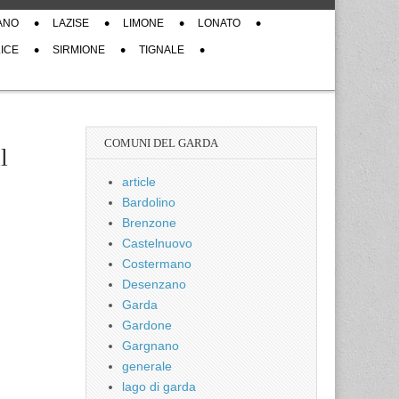
ANO
LAZISE
LIMONE
LONATO
ICE
SIRMIONE
TIGNALE
COMUNI DEL GARDA
l
article
Bardolino
Brenzone
Castelnuovo
Costermano
Desenzano
Garda
Gardone
Gargnano
generale
lago di garda