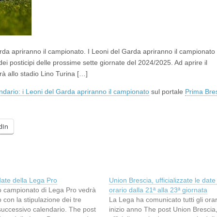
Garda apriranno il campionato. I Leoni del Garda apriranno il campionato
e dei posticipi delle prossime sette giornate del 2024/2025. Ad aprire il
à allo stadio Lino Turina […]
lendario: i Leoni del Garda apriranno il campionato
sul portale
Prima Bre
dIn
date della Lega Pro
Union Brescia, ufficializzate le date
mo campionato di Lega Pro vedrà
orario dalla 21ª alla 23ª giornata
io con la stipulazione dei tre
La Lega ha comunicato tutti gli orar
l successivo calendario. The post
inizio anno The post Union Brescia