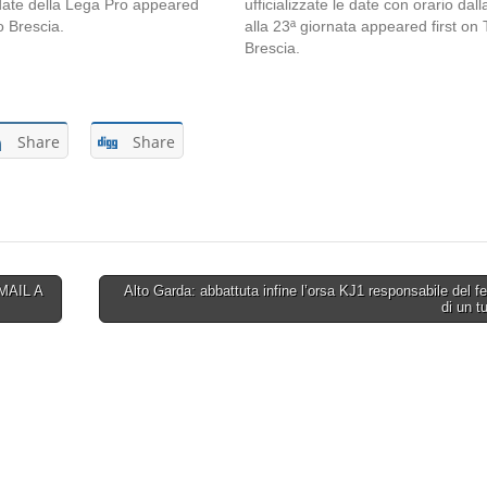
date della Lega Pro appeared
ufficializzate le date con orario dall
fo Brescia.
alla 23ª giornata appeared first on 
Brescia.
Share
Share
-MAIL A
Alto Garda: abbattuta infine l’orsa KJ1 responsabile del f
di un t