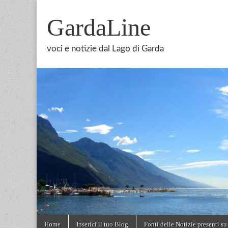
GardaLine
voci e notizie dal Lago di Garda
Skip
Main
Home
Inserici il tuo Blog
Fonti delle Notizie presenti su