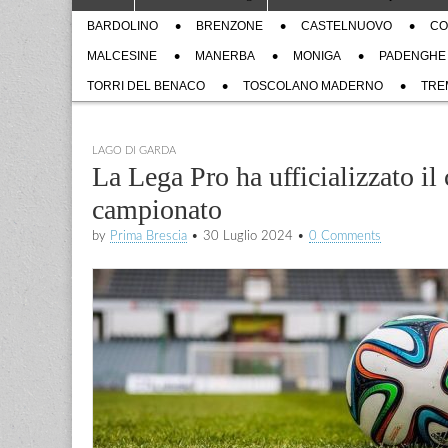
to
menu
Sub
content
BARDOLINO
BRENZONE
CASTELNUOVO
CO
menu
MALCESINE
MANERBA
MONIGA
PADENGHE
TORRI DEL BENACO
TOSCOLANO MADERNO
TRE
LAGO DI GARDA
La Lega Pro ha ufficializzato il
campionato
by
Prima Brescia
•
30 Luglio 2024
•
0 Comments