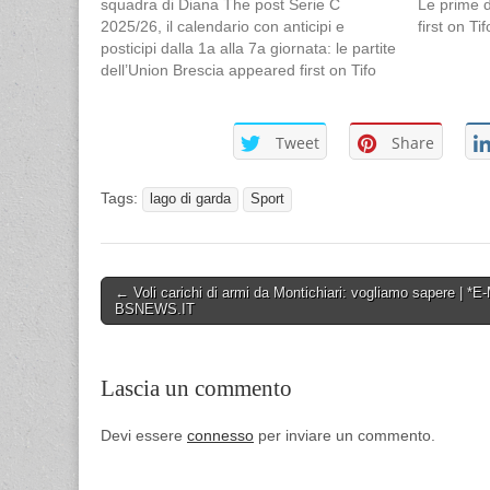
squadra di Diana The post Serie C
Le prime 
2025/26, il calendario con anticipi e
first on Ti
posticipi dalla 1a alla 7a giornata: le partite
dell’Union Brescia appeared first on Tifo
Brescia.
Tweet
Share
Tags:
lago di garda
Sport
Post
← Voli carichi di armi da Montichiari: vogliamo sapere | *E
BSNEWS.IT
navigation
Lascia un commento
Devi essere
connesso
per inviare un commento.