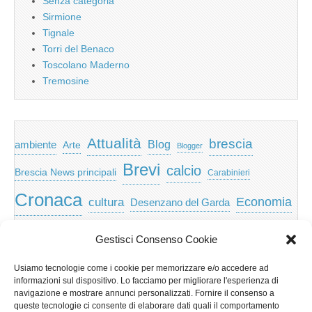
Senza categoria
Sirmione
Tignale
Torri del Benaco
Toscolano Maderno
Tremosine
Attualità
brescia
ambiente
Blog
Arte
Blogger
Brevi
calcio
Brescia News principali
Carabinieri
Cronaca
Economia
cultura
Desenzano del Garda
featured
Eventi
Garda
emozioni
feed
Gestisci Consenso Cookie
Garda e Valtenesi
Giochi
gratis
Io
Usiamo tecnologie come i cookie per memorizzare e/o accedere ad
lago di garda
news
Notizie
informazioni sul dispositivo. Lo facciamo per migliorare l'esperienza di
Musica
Nera
navigazione e mostrare annunci personalizzati. Fornire il consenso a
Notizie Lombardia
queste tecnologie ci consente di elaborare dati quali il comportamento
Notizie dal Garda