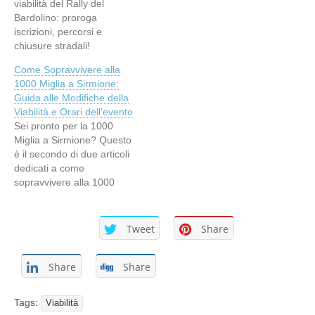
viabilità del Rally del
Bardolino: proroga
iscrizioni, percorsi e
chiusure stradali!
Come Sopravvivere alla
1000 Miglia a Sirmione:
Guida alle Modifiche della
Viabilità e Orari dell’evento
Sei pronto per la 1000
Miglia a Sirmione? Questo
è il secondo di due articoli
dedicati a come
sopravvivere alla 1000
Miglia sul Garda, con
questo articolo focalizzato
su Sirmione. Qui trovi tutte
Tweet
Share
il informazioni sul
passaggio a Desenzano.
Share
Share
La 1000 Miglia a Sirmione
Martedì 13 giugno 2023, la
1000…
Tags:
Viabilità