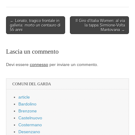
Post
← Lonato, tragico frontale in
Il Giro d’Italia Women: al via
galleria: morto un centauro di
la tappa Sirmione-Volta
navigation
55 anni
Mantovana →
Lascia un commento
Devi essere
connesso
per inviare un commento.
COMUNI DEL GARDA
article
Bardolino
Brenzone
Castelnuovo
Costermano
Desenzano