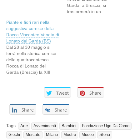
Garda, a Brescia, si
trasformerà in un
incantevole giardino per la
Piante e fiori rari nella
XVI edizione di
suggestiva cornice della
FIORInellaROCCA. Questa
Rocca Visconteo Veneta di
esclusiva mostra mercato
Lonato del Garda (BS)
primaverile di piante e fiori
Dal 28 al 30 maggio si
rari offre un connubio unico
terrà nella storica cornice
di natura, arte e storia.
della quattrocentesca
Rocca di Lonato del
Garda (Brescia) la XIII
edizione di Fiori nella
Rocca, la raffinata
rassegna primaverile di
Tweet
Share
giardinaggio che negli […]
Share
Share
Tags:
Arte
Avvenimenti
Bambini
Fondazione Ugo Da Como
Giochi
Mercato
Milano
Mostre
Museo
Storia