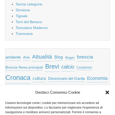
Senza categoria
Sirmione
Tignale
Torri del Benaco
Toscolano Maderno
Tremosine
Attualità
brescia
ambiente
Blog
Arte
Blogger
Brevi
calcio
Brescia News principali
Carabinieri
Cronaca
Economia
cultura
Desenzano del Garda
featured
Eventi
Garda
emozioni
feed
Gestisci Consenso Cookie
Garda e Valtenesi
Giochi
gratis
Io
Usiamo tecnologie come i cookie per memorizzare e/o accedere ad
lago di garda
news
Notizie
informazioni sul dispositivo. Lo facciamo per migliorare l'esperienza di
Musica
Nera
navigazione e mostrare annunci personalizzati. Fornire il consenso a