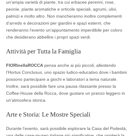
un’ampia varietà di piante, tra cui erbacee perenni, rose,
peonie, piante aromatiche e orticole speciali, agrumi, ulivi,
palmizi e molto altro. Non mancheranno inoltre complementi
d’arredo e decorazioni per giardini e spazi esterni, che
renderanno l’evento un’appuntamento imperdibile per coloro
che desiderano abbellire i propri spazi verdi.
Attività per Tutta la Famiglia
FIORInellaROCCA
pensa anche ai più piccoli, allestendo
l’Hortus Conclusus, uno spazio ludico-educativo dove i bambini
possono partecipare a giochi e laboratori a tema naturale.
Inoltre, sarà possibile fare una pausa rilassante presso la
Coffee-House della Rocca, dove gustare un pranzo leggero in
un’atmosfera storica.
Arte e Storia: Le Mostre Speciali
Durante l’evento, sarà possibile esplorare la Casa del Podestà,
una delle case-museo italiane più significative, che ospiterà la