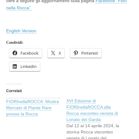
oltre a seguire gli aggiornamenti sulla pagina
Facebook “Fiori
nella Rocca”.
English Version
Condividi:
Facebook
X
Pinterest
LinkedIn
Correlati
XVI Edizione di
FIORInellaROCCA: Mostra
FIORInellaROCCA alla
Mercato di Piante Rare
Rocca visconteo veneta di
presso la Rocca
Lonato del Garda
Dal 12 al 14 aprile 2024, la
storica Rocca visconteo
veneta di Lonato del