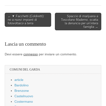
Post
← ▼ Facchetti (Coldiretti):
Spaccio di marijuana a
no a nuovi impianti di
Toscolano Maderno, scatta
navigation
fotovoltaico a terra
la denuncia per un’intera
famiglia →
Lascia un commento
Devi essere
connesso
per inviare un commento.
COMUNI DEL GARDA
article
Bardolino
Brenzone
Castelnuovo
Costermano