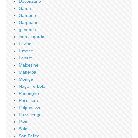
Desenzano
Garda
Gardone
Gargnano
generale
lago di garda
Lazise
Limone
Lonato
Malcesine
Manerba
Moniga
Nago-Torbole
Padenghe
Peschiera
Polpenazze
Pozzolengo
Riva
Salò
San Felice