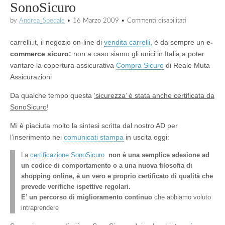
SonoSicuro
su
by
Andrea_Spedale
•
16 Marzo 2009
•
Commenti disabilitati
carrelli.it
ha
carrelli.it, il negozio on-line di
vendita carrelli
, è da sempre un
e-
ottenuto
il
commerce sicuro:
non a caso siamo gli
unici in Italia
a poter
certificato
vantare la copertura assicurativa
Compra Sicuro
di Reale Muta
SonoSicuro
Assicurazioni
Da qualche tempo questa
‘
sicurezza’ è stata anche certificata da
SonoSicuro
!
Mi è piaciuta molto la sintesi scritta dal nostro AD per
l’inserimento nei
comunicati stampa
in uscita oggi:
La
certificazione SonoSicuro
non è una semplice adesione ad
un codice di comportamento o a una nuova filosofia di
shopping online, è un vero e proprio certificato di qualità che
prevede verifiche ispettive regolari.
E’ un percorso di miglioramento continuo
che abbiamo voluto
intraprendere