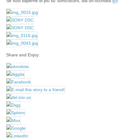
Se vuoi saperne di più su SonoSicuro, dai un’occhiata
qui
Share and Enjoy: