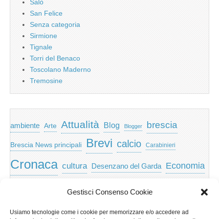
Salò
San Felice
Senza categoria
Sirmione
Tignale
Torri del Benaco
Toscolano Maderno
Tremosine
Attualità
brescia
ambiente
Blog
Arte
Blogger
Brevi
calcio
Brescia News principali
Carabinieri
Cronaca
Economia
cultura
Desenzano del Garda
featured
Eventi
Garda
emozioni
feed
Gestisci Consenso Cookie
Garda e Valtenesi
Giochi
gratis
Io
Usiamo tecnologie come i cookie per memorizzare e/o accedere ad