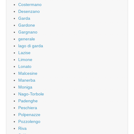
Costermano
Desenzano
Garda
Gardone
Gargnano
generale
lago di garda
Lazise
Limone
Lonato
Malcesine
Manerba
Moniga
Nago-Torbole
Padenghe
Peschiera
Polpenazze
Pozzolengo
Riva