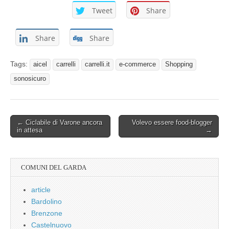
Tweet
Share
Share
Share
Tags:
aicel
carrelli
carrelli.it
e-commerce
Shopping
sonosicuro
Post
← Ciclabile di Varone ancora
Volevo essere food-blogger
in attesa
→
navigation
COMUNI DEL GARDA
article
Bardolino
Brenzone
Castelnuovo