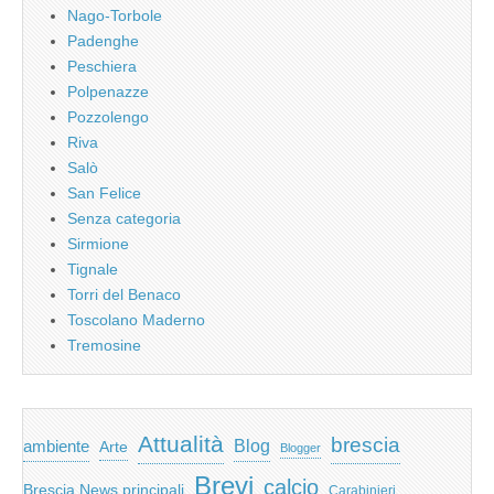
Nago-Torbole
Padenghe
Peschiera
Polpenazze
Pozzolengo
Riva
Salò
San Felice
Senza categoria
Sirmione
Tignale
Torri del Benaco
Toscolano Maderno
Tremosine
Attualità
brescia
ambiente
Blog
Arte
Blogger
Brevi
calcio
Brescia News principali
Carabinieri