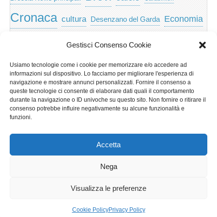
Cronaca
Economia
cultura
Desenzano del Garda
featured
Eventi
Garda
emozioni
feed
Gestisci Consenso Cookie
Garda e Valtenesi
Giochi
gratis
Io
Usiamo tecnologie come i cookie per memorizzare e/o accedere ad
lago di garda
news
Notizie
informazioni sul dispositivo. Lo facciamo per migliorare l'esperienza di
Musica
Nera
navigazione e mostrare annunci personalizzati. Fornire il consenso a
Notizie Lombardia
queste tecnologie ci consente di elaborare dati quali il comportamento
Notizie dal Garda
durante la navigazione o ID univoche su questo sito. Non fornire o ritirare il
Notizie per categoria
Notizie Provincia di Brescia
consenso potrebbe influire negativamente su alcune funzionalità e
funzioni.
Redazionali on top
politica
p2p
Presidenza
special
Regione Lombardia
Riva
scaricare
scuola
Accetta
Privacy e cookie: questo sito utilizza i cookie. Continuando a utilizzare
Sport
Territorio
turismo
Storia
questo sito web, acconsenti al loro utilizzo.
Nega
Per ulteriori informazioni, anche sul controllo dei cookie, leggi qui:
Informativa sui cookie
Visualizza le preferenze
Copyright © 2026
GardaLine
. All Rights Reserved.
Cookie Policy
Privacy Policy
The Magazine Basic Theme by
bavotasan.com
.