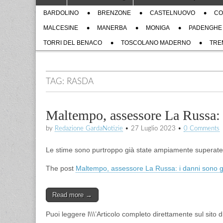
to
menu
Sub
content
BARDOLINO
BRENZONE
CASTELNUOVO
CO
menu
MALCESINE
MANERBA
MONIGA
PADENGHE
TORRI DEL BENACO
TOSCOLANO MADERNO
TRE
TAG:
RASDA
Maltempo, assessore La Russa: i
by
Redazione GardaNotizie
•
27 Luglio 2023
•
0 Comments
Le stime sono purtroppo già state ampiamente superate
The post
Maltempo, assessore La Russa: i danni sono già
Read more →
Puoi leggere l\\\’Articolo completo direttamente sul sito 