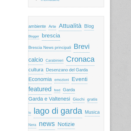
Attualità
ambiente
Blog
Arte
brescia
Blogger
Brevi
Brescia News principali
Cronaca
calcio
Carabinieri
cultura
Desenzano del Garda
Eventi
Economia
emozioni
featured
Garda
feed
Garda e Valtenesi
Giochi
gratis
lago di garda
Musica
Io
news
Notizie
Nera