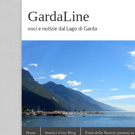
GardaLine
voci e notizie dal Lago di Garda
Skip
Main
Home
Inserici il tuo Blog
Fonti delle Notizie presenti su