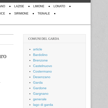
ANO
LAZISE
LIMONE
LONATO
ICE
SIRMIONE
TIGNALE
COMUNI DEL GARDA
article
uro
Bardolino
Brenzone
Castelnuovo
Costermano
Desenzano
.
Garda
Gardone
Gargnano
generale
lago di garda