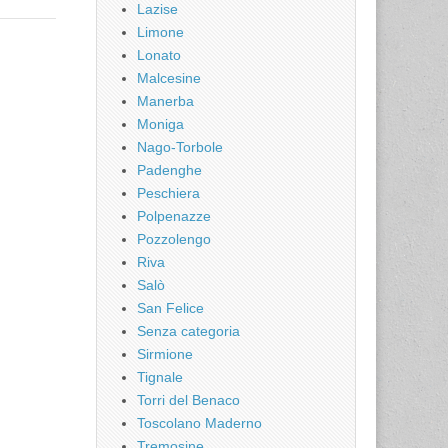
Lazise
Limone
Lonato
Malcesine
Manerba
Moniga
Nago-Torbole
Padenghe
Peschiera
Polpenazze
Pozzolengo
Riva
Salò
San Felice
Senza categoria
Sirmione
Tignale
Torri del Benaco
Toscolano Maderno
Tremosine