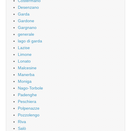
Costermano
Desenzano
Garda
Gardone
Gargnano
generale
lago di garda
Lazise
Limone
Lonato
Malcesine
Manerba
Moniga
Nago-Torbole
Padenghe
Peschiera
Polpenazze
Pozzolengo
Riva
Salò