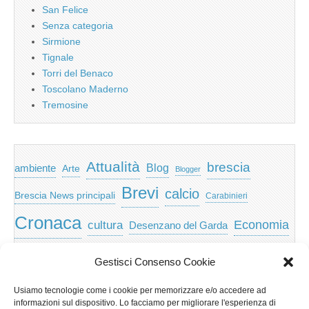
San Felice
Senza categoria
Sirmione
Tignale
Torri del Benaco
Toscolano Maderno
Tremosine
Attualità
brescia
ambiente
Blog
Arte
Blogger
Brevi
calcio
Brescia News principali
Carabinieri
Cronaca
Economia
cultura
Desenzano del Garda
featured
Eventi
Garda
emozioni
feed
Gestisci Consenso Cookie
Garda e Valtenesi
Giochi
gratis
Io
Usiamo tecnologie come i cookie per memorizzare e/o accedere ad
lago di garda
news
Notizie
informazioni sul dispositivo. Lo facciamo per migliorare l'esperienza di
Musica
Nera