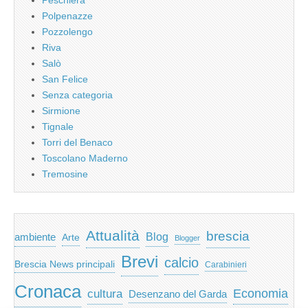
Polpenazze
Pozzolengo
Riva
Salò
San Felice
Senza categoria
Sirmione
Tignale
Torri del Benaco
Toscolano Maderno
Tremosine
Attualità
brescia
ambiente
Blog
Arte
Blogger
Brevi
calcio
Brescia News principali
Carabinieri
Cronaca
Economia
cultura
Desenzano del Garda