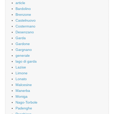
article
Bardolino
Brenzone
Castelnuovo
Costermano
Desenzano
Garda
Gardone
Gargnano
generale
lago di garda
Lazise
Limone
Lonato
Malcesine
Manerba
Moniga
Nago-Torbole
Padenghe
Peschiera