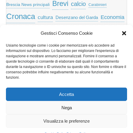
Brevi
calcio
Brescia News principali
Carabinieri
Cronaca
Economia
cultura
Desenzano del Garda
featured
Eventi
Garda
emozioni
feed
Gestisci Consenso Cookie
Garda e Valtenesi
Giochi
gratis
Io
Usiamo tecnologie come i cookie per memorizzare e/o accedere ad
lago di garda
news
Notizie
informazioni sul dispositivo. Lo facciamo per migliorare l'esperienza di
Musica
Nera
navigazione e mostrare annunci personalizzati. Fornire il consenso a
Notizie Lombardia
queste tecnologie ci consente di elaborare dati quali il comportamento
Notizie dal Garda
durante la navigazione o ID univoche su questo sito. Non fornire o ritirare il
Notizie per categoria
Notizie Provincia di Brescia
consenso potrebbe influire negativamente su alcune funzionalità e
funzioni.
Redazionali on top
politica
p2p
Presidenza
special
Regione Lombardia
Riva
scaricare
scuola
Accetta
Privacy e cookie: questo sito utilizza i cookie. Continuando a utilizzare
Sport
Territorio
turismo
Storia
questo sito web, acconsenti al loro utilizzo.
Nega
Per ulteriori informazioni, anche sul controllo dei cookie, leggi qui:
Informativa sui cookie
Visualizza le preferenze
Copyright © 2026
GardaLine
. All Rights Reserved.