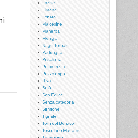
Lazise
Limone
Lonato
ni
Malcesine
Manerba
Moniga
Nago-Torbole
Padenghe
Peschiera
Polpenazze
Pozzolengo
Riva
Salò
San Felice
Senza categoria
Sirmione
Tignale
Torri del Benaco
Toscolano Maderno
Tremosine