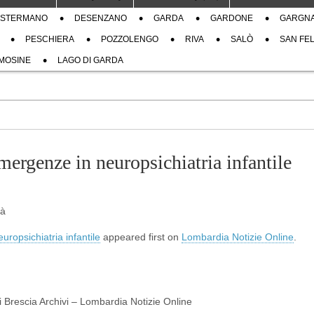
STERMANO
DESENZANO
GARDA
GARDONE
GARGN
PESCHIERA
POZZOLENGO
RIVA
SALÒ
SAN FEL
MOSINE
LAGO DI GARDA
ergenze in neuropsichiatria infantile
tà
opsichiatria infantile
appeared first on
Lombardia Notizie Online
.
di Brescia Archivi – Lombardia Notizie Online