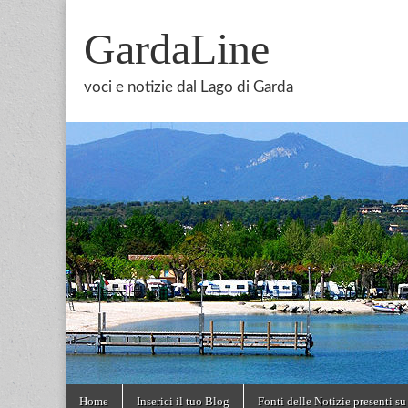
GardaLine
voci e notizie dal Lago di Garda
Skip
Main
Home
Inserici il tuo Blog
Fonti delle Notizie presenti su