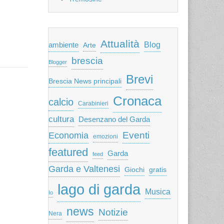
Attualità
ambiente
Blog
Arte
brescia
Blogger
Brevi
Brescia News principali
Cronaca
calcio
Carabinieri
cultura
Desenzano del Garda
Eventi
Economia
emozioni
featured
Garda
feed
Garda e Valtenesi
Giochi
gratis
lago di garda
Musica
Io
news
Notizie
Nera