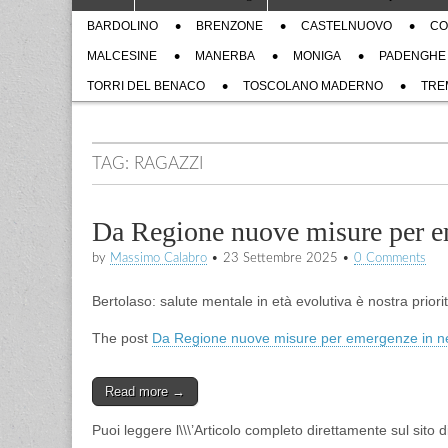
to
menu
Sub
content
BARDOLINO
BRENZONE
CASTELNUOVO
CO
menu
MALCESINE
MANERBA
MONIGA
PADENGHE
TORRI DEL BENACO
TOSCOLANO MADERNO
TRE
TAG:
RAGAZZI
Da Regione nuove misure per em
by
Massimo Calabro
•
23 Settembre 2025
•
0 Comments
Bertolaso: salute mentale in età evolutiva è nostra priori
The post
Da Regione nuove misure per emergenze in neur
Read more →
Puoi leggere l\\\’Articolo completo direttamente sul sito 