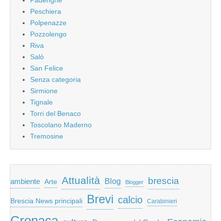
Peschiera
Polpenazze
Pozzolengo
Riva
Salò
San Felice
Senza categoria
Sirmione
Tignale
Torri del Benaco
Toscolano Maderno
Tremosine
Attualità
brescia
ambiente
Blog
Arte
Blogger
Brevi
calcio
Brescia News principali
Carabinieri
Cronaca