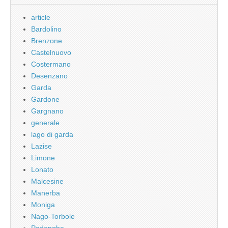
article
Bardolino
Brenzone
Castelnuovo
Costermano
Desenzano
Garda
Gardone
Gargnano
generale
lago di garda
Lazise
Limone
Lonato
Malcesine
Manerba
Moniga
Nago-Torbole
Padenghe