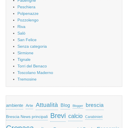
Padenghe
Peschiera
Polpenazze
Pozzolengo
Riva
Salò
San Felice
Senza categoria
Sirmione
Tignale
Torri del Benaco
Toscolano Maderno
Tremosine
Attualità
brescia
ambiente
Blog
Arte
Blogger
Brevi
calcio
Brescia News principali
Carabinieri
Cronaca