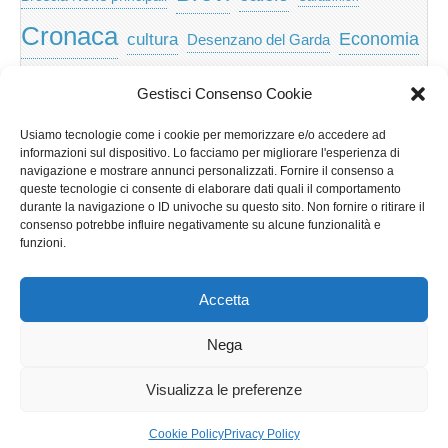
Cronaca
Economia
cultura
Desenzano del Garda
featured
Eventi
Garda
emozioni
feed
Gestisci Consenso Cookie
Garda e Valtenesi
Giochi
gratis
Io
Usiamo tecnologie come i cookie per memorizzare e/o accedere ad
lago di garda
news
Notizie
informazioni sul dispositivo. Lo facciamo per migliorare l'esperienza di
Musica
Nera
navigazione e mostrare annunci personalizzati. Fornire il consenso a
Notizie Lombardia
queste tecnologie ci consente di elaborare dati quali il comportamento
Notizie dal Garda
durante la navigazione o ID univoche su questo sito. Non fornire o ritirare il
Notizie per categoria
Notizie Provincia di Brescia
consenso potrebbe influire negativamente su alcune funzionalità e
funzioni.
Redazionali on top
politica
p2p
Presidenza
special
Regione Lombardia
Riva
scaricare
scuola
Accetta
Privacy e cookie: questo sito utilizza i cookie. Continuando a utilizzare
Sport
Territorio
turismo
Storia
questo sito web, acconsenti al loro utilizzo.
Nega
Per ulteriori informazioni, anche sul controllo dei cookie, leggi qui:
Informativa sui cookie
Visualizza le preferenze
Copyright © 2026
GardaLine
. All Rights Reserved.
Cookie Policy
Privacy Policy
The Magazine Basic Theme by
bavotasan.com
.