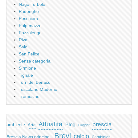
Nago-Torbole
Padenghe
Peschiera
Polpenazze
Pozzolengo
Riva
Salò
San Felice
Senza categoria
Sirmione
Tignale
Torri del Benaco
Toscolano Maderno
Tremosine
Attualità
brescia
ambiente
Blog
Arte
Blogger
Brevi
calcio
Brescia News principali
Carabinieri