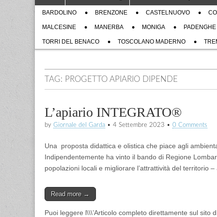
to
menu
Sub
content
BARDOLINO
BRENZONE
CASTELNUOVO
CO
menu
MALCESINE
MANERBA
MONIGA
PADENGHE
TORRI DEL BENACO
TOSCOLANO MADERNO
TRE
TAG:
PROGETTO APIARIO DIPENDE
L’apiario INTEGRATO®
by
Giornale del Garda
•
4 Settembre 2023
•
0 Comments
Una proposta didattica e olistica che piace agli ambientali
Indipendentemente ha vinto il bando di Regione Lombardia 
popolazioni locali e migliorare l’attrattività del territor
Read more →
Puoi leggere l\\\’Articolo completo direttamente sul sito 