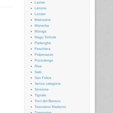
Lazise
Limone
Lonato
Malcesine
Manerba
Moniga
Nago-Torbole
Padenghe
Peschiera
Polpenazze
Pozzolengo
Riva
Salò
San Felice
Senza categoria
Sirmione
Tignale
Torri del Benaco
Toscolano Maderno
Tremosine