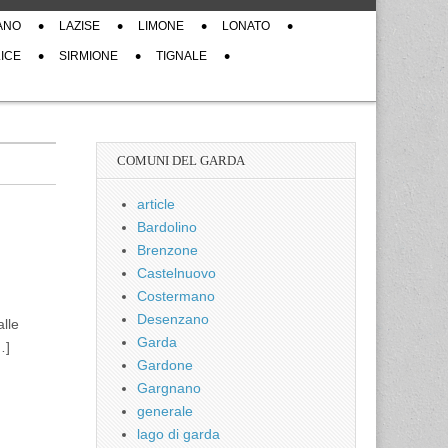
ANO
LAZISE
LIMONE
LONATO
ICE
SIRMIONE
TIGNALE
COMUNI DEL GARDA
article
Bardolino
Brenzone
Castelnuovo
Costermano
Desenzano
alle
Garda
…]
Gardone
Gargnano
generale
lago di garda