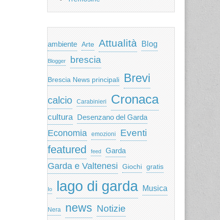
Attualità
ambiente
Blog
Arte
brescia
Blogger
Brevi
Brescia News principali
Cronaca
calcio
Carabinieri
cultura
Desenzano del Garda
Eventi
Economia
emozioni
featured
Garda
feed
Garda e Valtenesi
Giochi
gratis
lago di garda
Musica
Io
news
Notizie
Nera