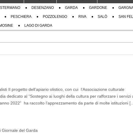
STERMANO
DESENZANO
GARDA
GARDONE
GARGN
PESCHIERA
POZZOLENGO
RIVA
SALÒ
SAN FEL
MOSINE
LAGO DI GARDA
sti Il progetto dell’apiario olistico, con cui l’Associazione culturale
dedicato al “Sostegno ai luoghi della cultura per rafforzare i servizi 
io – anno 2022” ha raccolto l’apprezzamento da parte di molte istituzioni [
di Giornale del Garda