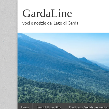
GardaLine
voci e notizie dal Lago di Garda
Skip
Main
Home
Inserici il tuo Blog
Fonti delle Notizie presenti su