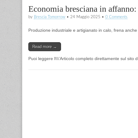
Economia bresciana in affanno: s
by
Brescia Tomorrow
•
24 Maggio 2025
•
0 Comments
Produzione industriale e artigianato in calo, frena anche 
Read more →
Puoi leggere l\\\’Articolo completo direttamente sul sito