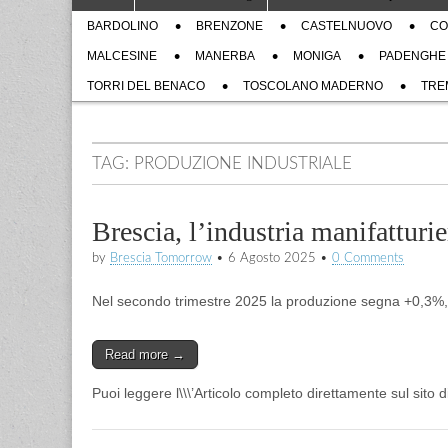
to
menu
Sub
content
BARDOLINO
BRENZONE
CASTELNUOVO
CO
menu
MALCESINE
MANERBA
MONIGA
PADENGHE
TORRI DEL BENACO
TOSCOLANO MADERNO
TRE
TAG:
PRODUZIONE INDUSTRIALE
Brescia, l’industria manifatturi
by
Brescia Tomorrow
•
6 Agosto 2025
•
0 Comments
Nel secondo trimestre 2025 la produzione segna +0,3%, m
Read more →
Puoi leggere l\\\’Articolo completo direttamente sul sito