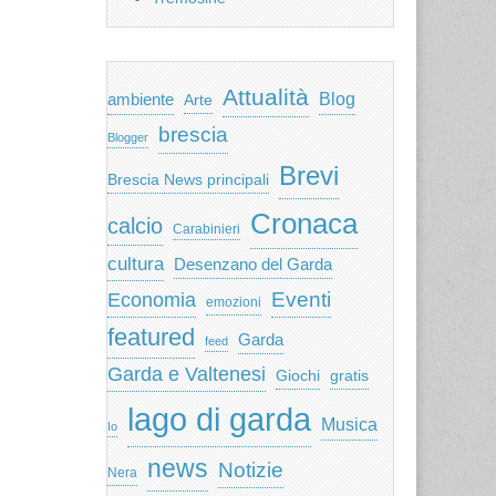
Attualità
ambiente
Blog
Arte
brescia
Blogger
Brevi
Brescia News principali
Cronaca
calcio
Carabinieri
cultura
Desenzano del Garda
Eventi
Economia
emozioni
featured
Garda
feed
Garda e Valtenesi
Giochi
gratis
lago di garda
Musica
Io
news
Notizie
Nera