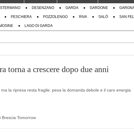
STERMANO
DESENZANO
GARDA
GARDONE
GARGN
PESCHIERA
POZZOLENGO
RIVA
SALÒ
SAN FEL
MOSINE
LAGO DI GARDA
era torna a crescere dopo due anni
a la ripresa resta fragile: pesa la domanda debole e il caro energia
 di Brescia Tomorrow