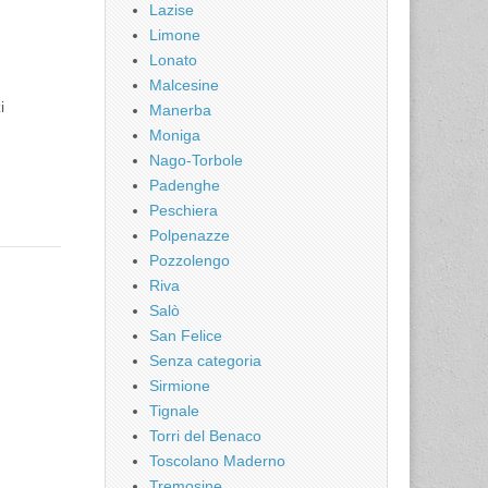
Lazise
Limone
Lonato
Malcesine
i
Manerba
Moniga
Nago-Torbole
Padenghe
Peschiera
Polpenazze
Pozzolengo
Riva
Salò
San Felice
Senza categoria
Sirmione
Tignale
Torri del Benaco
Toscolano Maderno
Tremosine