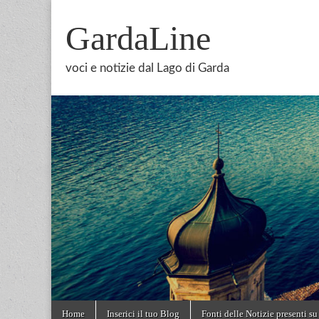
GardaLine
voci e notizie dal Lago di Garda
Skip
Main
Home
Inserici il tuo Blog
Fonti delle Notizie presenti su