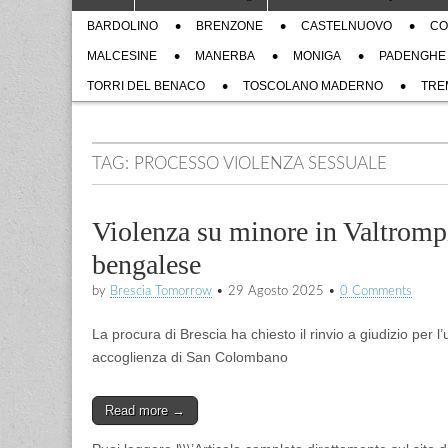
to
menu
Sub
content
BARDOLINO
BRENZONE
CASTELNUOVO
CO
menu
MALCESINE
MANERBA
MONIGA
PADENGHE
TORRI DEL BENACO
TOSCOLANO MADERNO
TRE
TAG:
PROCESSO VIOLENZA SESSUALE
Violenza su minore in Valtrompi
bengalese
by
Brescia Tomorrow
•
29 Agosto 2025
•
0 Comments
La procura di Brescia ha chiesto il rinvio a giudizio per
accoglienza di San Colombano
Read more →