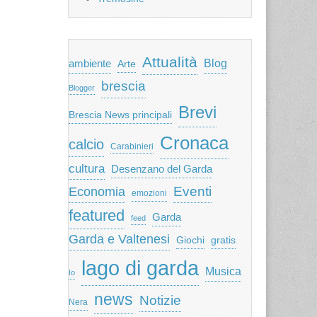
Attualità
ambiente
Blog
Arte
brescia
Blogger
Brevi
Brescia News principali
Cronaca
calcio
Carabinieri
cultura
Desenzano del Garda
Eventi
Economia
emozioni
featured
Garda
feed
Garda e Valtenesi
Giochi
gratis
lago di garda
Musica
Io
news
Notizie
Nera