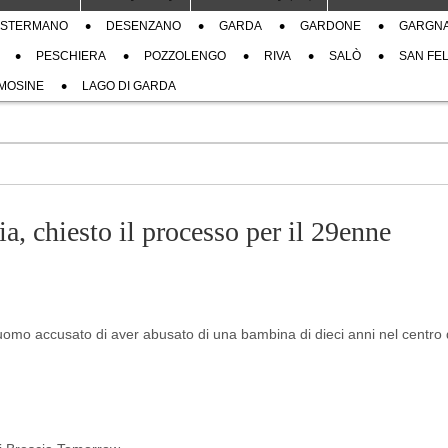
STERMANO
DESENZANO
GARDA
GARDONE
GARGN
PESCHIERA
POZZOLENGO
RIVA
SALÒ
SAN FEL
MOSINE
LAGO DI GARDA
a, chiesto il processo per il 29enne
 l’uomo accusato di aver abusato di una bambina di dieci anni nel centro 