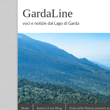
GardaLine
voci e notizie dal Lago di Garda
Skip
Main
Home
Inserici il tuo Blog
Fonti delle Notizie presenti su