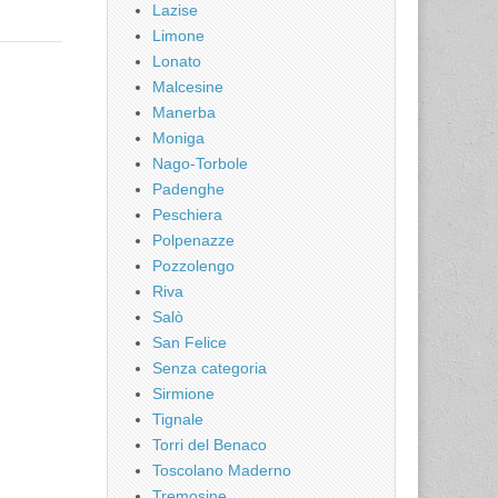
Lazise
Limone
Lonato
Malcesine
Manerba
Moniga
Nago-Torbole
Padenghe
Peschiera
Polpenazze
Pozzolengo
Riva
Salò
San Felice
Senza categoria
Sirmione
Tignale
Torri del Benaco
Toscolano Maderno
Tremosine