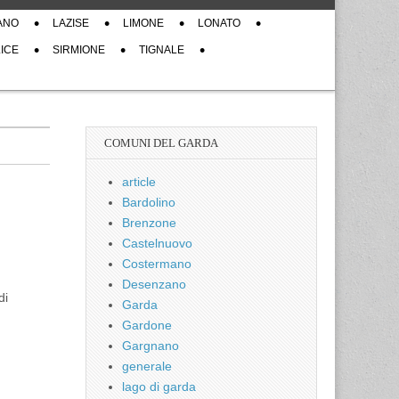
ANO
LAZISE
LIMONE
LONATO
ICE
SIRMIONE
TIGNALE
COMUNI DEL GARDA
article
Bardolino
Brenzone
Castelnuovo
Costermano
Desenzano
di
Garda
Gardone
Gargnano
generale
lago di garda