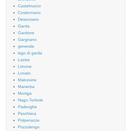
Castelnuovo
Costermano
Desenzano
Garda
Gardone
Gargnano
generale
lago di garda
Lazise
Limone
Lonato
Malcesine
Manerba
Moniga
Nago-Torbole
Padenghe
Peschiera
Polpenazze
Pozzolengo