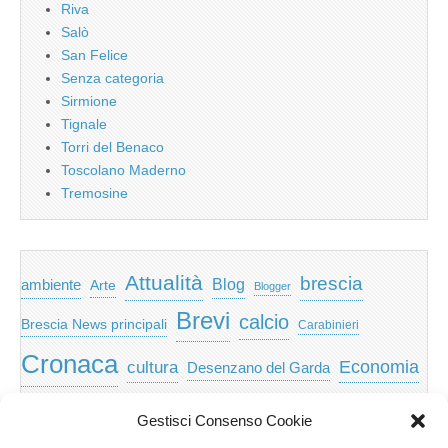
Riva
Salò
San Felice
Senza categoria
Sirmione
Tignale
Torri del Benaco
Toscolano Maderno
Tremosine
Attualità
brescia
ambiente
Blog
Arte
Blogger
Brevi
calcio
Brescia News principali
Carabinieri
Cronaca
Economia
cultura
Desenzano del Garda
featured
Eventi
Garda
emozioni
feed
Gestisci Consenso Cookie
Garda e Valtenesi
Giochi
gratis
Io