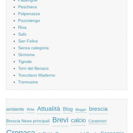
Peschiera
Polpenazze
Pozzolengo
Riva
Salò
San Felice
Senza categoria
Sirmione
Tignale
Torri del Benaco
Toscolano Maderno
Tremosine
Attualità
brescia
ambiente
Blog
Arte
Blogger
Brevi
calcio
Brescia News principali
Carabinieri
Cronaca