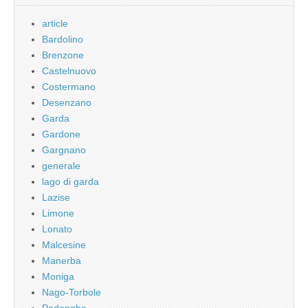
article
Bardolino
Brenzone
Castelnuovo
Costermano
Desenzano
Garda
Gardone
Gargnano
generale
lago di garda
Lazise
Limone
Lonato
Malcesine
Manerba
Moniga
Nago-Torbole
Padenghe