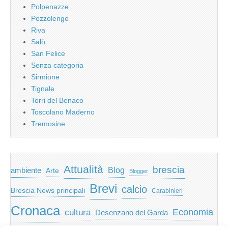
Polpenazze
Pozzolengo
Riva
Salò
San Felice
Senza categoria
Sirmione
Tignale
Torri del Benaco
Toscolano Maderno
Tremosine
Attualità
brescia
ambiente
Blog
Arte
Blogger
Brevi
calcio
Brescia News principali
Carabinieri
Cronaca
Economia
cultura
Desenzano del Garda