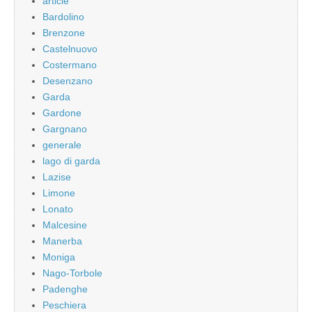
article
Bardolino
Brenzone
Castelnuovo
Costermano
Desenzano
Garda
Gardone
Gargnano
generale
lago di garda
Lazise
Limone
Lonato
Malcesine
Manerba
Moniga
Nago-Torbole
Padenghe
Peschiera