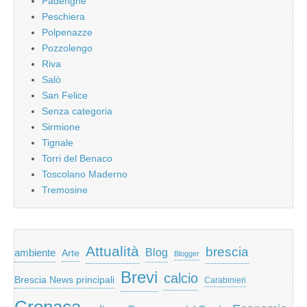
Padenghe
Peschiera
Polpenazze
Pozzolengo
Riva
Salò
San Felice
Senza categoria
Sirmione
Tignale
Torri del Benaco
Toscolano Maderno
Tremosine
Attualità
brescia
ambiente
Blog
Arte
Blogger
Brevi
calcio
Brescia News principali
Carabinieri
Cronaca