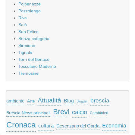
Polpenazze
Pozzolengo
Riva
Salò
San Felice
Senza categoria
Sirmione
Tignale
Torri del Benaco
Toscolano Maderno
Tremosine
Attualità
brescia
ambiente
Blog
Arte
Blogger
Brevi
calcio
Brescia News principali
Carabinieri
Cronaca
Economia
cultura
Desenzano del Garda