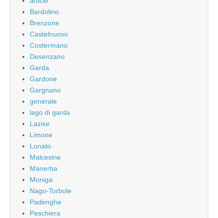
article
Bardolino
Brenzone
Castelnuovo
Costermano
Desenzano
Garda
Gardone
Gargnano
generale
lago di garda
Lazise
Limone
Lonato
Malcesine
Manerba
Moniga
Nago-Torbole
Padenghe
Peschiera