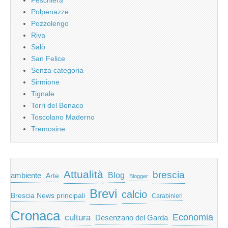
Polpenazze
Pozzolengo
Riva
Salò
San Felice
Senza categoria
Sirmione
Tignale
Torri del Benaco
Toscolano Maderno
Tremosine
Attualità
brescia
ambiente
Blog
Arte
Blogger
Brevi
calcio
Brescia News principali
Carabinieri
Cronaca
Economia
cultura
Desenzano del Garda