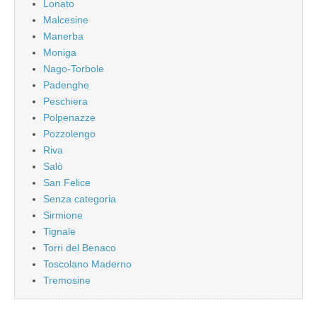
Lonato
Malcesine
Manerba
Moniga
Nago-Torbole
Padenghe
Peschiera
Polpenazze
Pozzolengo
Riva
Salò
San Felice
Senza categoria
Sirmione
Tignale
Torri del Benaco
Toscolano Maderno
Tremosine