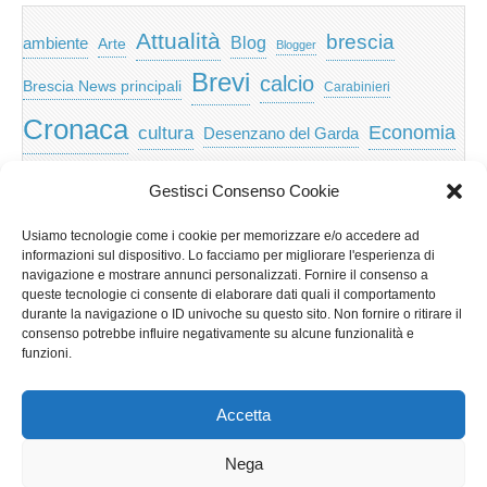
Attualità
brescia
ambiente
Blog
Arte
Blogger
Brevi
calcio
Brescia News principali
Carabinieri
Cronaca
Economia
cultura
Desenzano del Garda
featured
Eventi
Garda
emozioni
feed
Gestisci Consenso Cookie
Garda e Valtenesi
Giochi
gratis
Io
Usiamo tecnologie come i cookie per memorizzare e/o accedere ad
lago di garda
news
Notizie
informazioni sul dispositivo. Lo facciamo per migliorare l'esperienza di
Musica
Nera
navigazione e mostrare annunci personalizzati. Fornire il consenso a
Notizie Lombardia
queste tecnologie ci consente di elaborare dati quali il comportamento
Notizie dal Garda
durante la navigazione o ID univoche su questo sito. Non fornire o ritirare il
Notizie per categoria
Notizie Provincia di Brescia
consenso potrebbe influire negativamente su alcune funzionalità e
funzioni.
Redazionali on top
politica
p2p
Presidenza
special
Regione Lombardia
Riva
scaricare
scuola
Accetta
Privacy e cookie: questo sito utilizza i cookie. Continuando a utilizzare
Sport
Territorio
turismo
Storia
questo sito web, acconsenti al loro utilizzo.
Nega
Per ulteriori informazioni, anche sul controllo dei cookie, leggi qui: