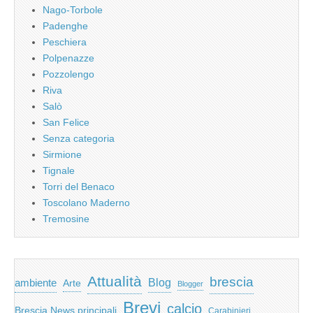
Nago-Torbole
Padenghe
Peschiera
Polpenazze
Pozzolengo
Riva
Salò
San Felice
Senza categoria
Sirmione
Tignale
Torri del Benaco
Toscolano Maderno
Tremosine
Attualità
brescia
ambiente
Blog
Arte
Blogger
Brevi
calcio
Brescia News principali
Carabinieri