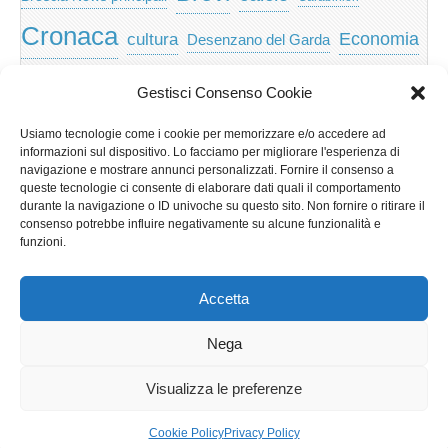
Cronaca
Economia
cultura
Desenzano del Garda
featured
Eventi
Garda
emozioni
feed
Gestisci Consenso Cookie
Garda e Valtenesi
Giochi
gratis
Io
Usiamo tecnologie come i cookie per memorizzare e/o accedere ad
lago di garda
news
Notizie
informazioni sul dispositivo. Lo facciamo per migliorare l'esperienza di
Musica
Nera
navigazione e mostrare annunci personalizzati. Fornire il consenso a
Notizie Lombardia
queste tecnologie ci consente di elaborare dati quali il comportamento
Notizie dal Garda
durante la navigazione o ID univoche su questo sito. Non fornire o ritirare il
Notizie per categoria
Notizie Provincia di Brescia
consenso potrebbe influire negativamente su alcune funzionalità e
funzioni.
Redazionali on top
politica
p2p
Presidenza
special
Regione Lombardia
Riva
scaricare
scuola
Accetta
Privacy e cookie: questo sito utilizza i cookie. Continuando a utilizzare
Sport
Territorio
turismo
Storia
questo sito web, acconsenti al loro utilizzo.
Nega
Per ulteriori informazioni, anche sul controllo dei cookie, leggi qui:
Informativa sui cookie
Visualizza le preferenze
Copyright © 2026
GardaLine
. All Rights Reserved.
Cookie Policy
Privacy Policy
The Magazine Basic Theme by
bavotasan.com
.