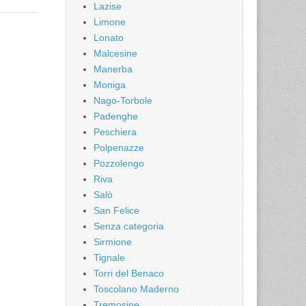
Lazise
Limone
Lonato
Malcesine
Manerba
Moniga
Nago-Torbole
Padenghe
Peschiera
Polpenazze
Pozzolengo
Riva
Salò
San Felice
Senza categoria
Sirmione
Tignale
Torri del Benaco
Toscolano Maderno
Tremosine