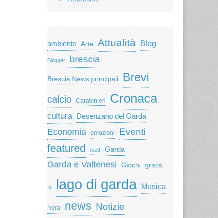
Attualità
ambiente
Blog
Arte
brescia
Blogger
Brevi
Brescia News principali
Cronaca
calcio
Carabinieri
cultura
Desenzano del Garda
Eventi
Economia
emozioni
featured
Garda
feed
Garda e Valtenesi
Giochi
gratis
lago di garda
Musica
Io
news
Notizie
Nera