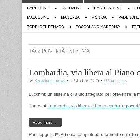
to
menu
Sub
content
BARDOLINO
BRENZONE
CASTELNUOVO
CO
menu
MALCESINE
MANERBA
MONIGA
PADENGHE
TORRI DEL BENACO
TOSCOLANO MADERNO
TRE
TAG:
POVERTÀ ESTREMA
Lombardia, via libera al Piano c
by
Redazione Lnews
•
7 Ottobre 2025
•
0 Comments
Lucchini: un sistema di aiuto integrato per prevenire la m
The post
Lombardia, via libera al Piano contro la povert
Read more →
Puoi leggere l\\\’Articolo completo direttamente sul sito 