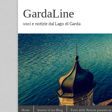
GardaLine
voci e notizie dal Lago di Garda
Skip
Main
Home
Inserici il tuo Blog
Fonti delle Notizie presenti su