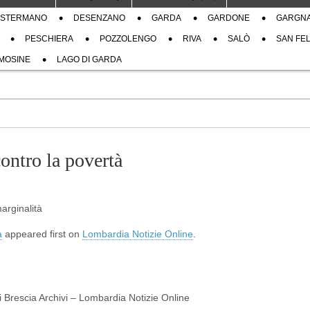
STERMANO
DESENZANO
GARDA
GARDONE
GARGN
PESCHIERA
POZZOLENGO
RIVA
SALÒ
SAN FEL
MOSINE
LAGO DI GARDA
ontro la povertà
arginalità
à
appeared first on
Lombardia Notizie Online
.
di Brescia Archivi – Lombardia Notizie Online