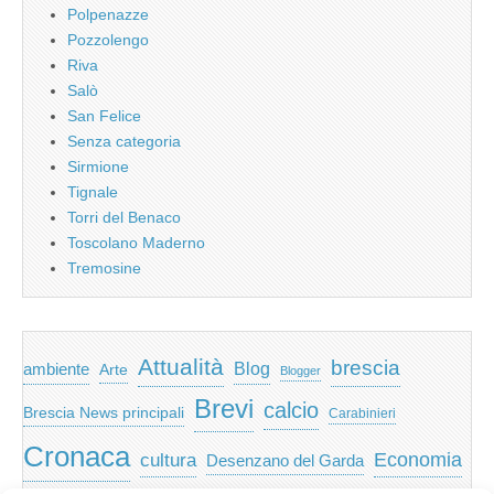
Polpenazze
Pozzolengo
Riva
Salò
San Felice
Senza categoria
Sirmione
Tignale
Torri del Benaco
Toscolano Maderno
Tremosine
Attualità
brescia
ambiente
Blog
Arte
Blogger
Brevi
calcio
Brescia News principali
Carabinieri
Cronaca
Economia
cultura
Desenzano del Garda