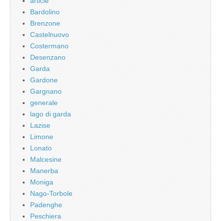
article
Bardolino
Brenzone
Castelnuovo
Costermano
Desenzano
Garda
Gardone
Gargnano
generale
lago di garda
Lazise
Limone
Lonato
Malcesine
Manerba
Moniga
Nago-Torbole
Padenghe
Peschiera