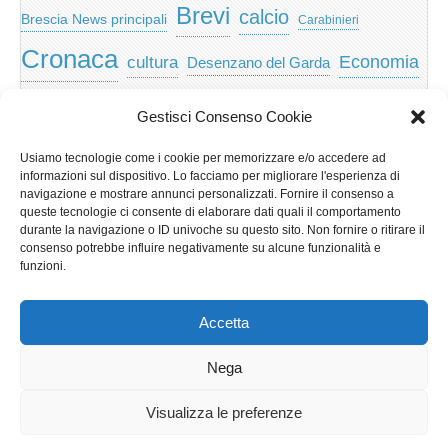
Brevi
calcio
Brescia News principali
Carabinieri
Cronaca
Economia
cultura
Desenzano del Garda
featured
Eventi
Garda
emozioni
feed
Gestisci Consenso Cookie
Garda e Valtenesi
Giochi
gratis
Io
Usiamo tecnologie come i cookie per memorizzare e/o accedere ad
lago di garda
news
Notizie
informazioni sul dispositivo. Lo facciamo per migliorare l'esperienza di
Musica
Nera
navigazione e mostrare annunci personalizzati. Fornire il consenso a
Notizie Lombardia
queste tecnologie ci consente di elaborare dati quali il comportamento
Notizie dal Garda
durante la navigazione o ID univoche su questo sito. Non fornire o ritirare il
Notizie per categoria
Notizie Provincia di Brescia
consenso potrebbe influire negativamente su alcune funzionalità e
funzioni.
Redazionali on top
politica
p2p
Presidenza
special
Regione Lombardia
Riva
scaricare
scuola
Accetta
Privacy e cookie: questo sito utilizza i cookie. Continuando a utilizzare
Sport
Territorio
turismo
Storia
questo sito web, acconsenti al loro utilizzo.
Nega
Per ulteriori informazioni, anche sul controllo dei cookie, leggi qui:
Informativa sui cookie
Visualizza le preferenze
Copyright © 2026
GardaLine
. All Rights Reserved.