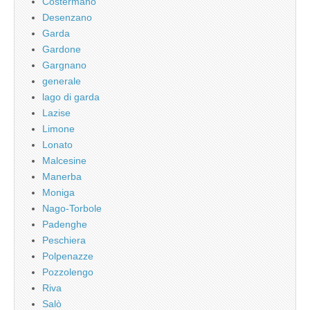
Costermano
Desenzano
Garda
Gardone
Gargnano
generale
lago di garda
Lazise
Limone
Lonato
Malcesine
Manerba
Moniga
Nago-Torbole
Padenghe
Peschiera
Polpenazze
Pozzolengo
Riva
Salò