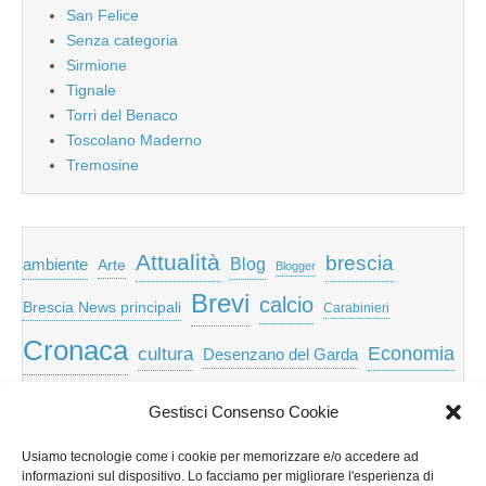
San Felice
Senza categoria
Sirmione
Tignale
Torri del Benaco
Toscolano Maderno
Tremosine
Attualità
brescia
ambiente
Blog
Arte
Blogger
Brevi
calcio
Brescia News principali
Carabinieri
Cronaca
Economia
cultura
Desenzano del Garda
featured
Eventi
Garda
emozioni
feed
Gestisci Consenso Cookie
Garda e Valtenesi
Giochi
gratis
Io
Usiamo tecnologie come i cookie per memorizzare e/o accedere ad
lago di garda
news
Notizie
informazioni sul dispositivo. Lo facciamo per migliorare l'esperienza di
Musica
Nera