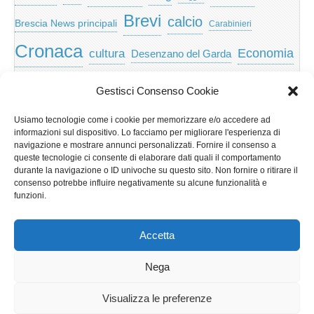
Brevi
calcio
Brescia News principali
Carabinieri
Cronaca
Economia
cultura
Desenzano del Garda
featured
Eventi
Garda
emozioni
feed
Gestisci Consenso Cookie
Garda e Valtenesi
Giochi
gratis
Io
Usiamo tecnologie come i cookie per memorizzare e/o accedere ad
lago di garda
news
Notizie
informazioni sul dispositivo. Lo facciamo per migliorare l'esperienza di
Musica
Nera
navigazione e mostrare annunci personalizzati. Fornire il consenso a
Notizie Lombardia
queste tecnologie ci consente di elaborare dati quali il comportamento
Notizie dal Garda
durante la navigazione o ID univoche su questo sito. Non fornire o ritirare il
Notizie per categoria
Notizie Provincia di Brescia
consenso potrebbe influire negativamente su alcune funzionalità e
funzioni.
Redazionali on top
politica
p2p
Presidenza
special
Regione Lombardia
Riva
scaricare
scuola
Accetta
Privacy e cookie: questo sito utilizza i cookie. Continuando a utilizzare
Sport
Territorio
turismo
Storia
questo sito web, acconsenti al loro utilizzo.
Nega
Per ulteriori informazioni, anche sul controllo dei cookie, leggi qui:
Informativa sui cookie
Visualizza le preferenze