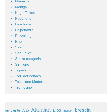
Manerba
Moniga
Nago-Torbole
Padenghe
Peschiera
Polpenazze
Pozzolengo
Riva
Salò
San Felice
Senza categoria
Sirmione
Tignale
Torri del Benaco
Toscolano Maderno
Tremosine
Attualità
brescia
ambiente
Blog
Arte
Blogger