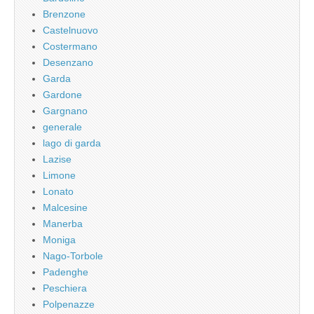
Brenzone
Castelnuovo
Costermano
Desenzano
Garda
Gardone
Gargnano
generale
lago di garda
Lazise
Limone
Lonato
Malcesine
Manerba
Moniga
Nago-Torbole
Padenghe
Peschiera
Polpenazze