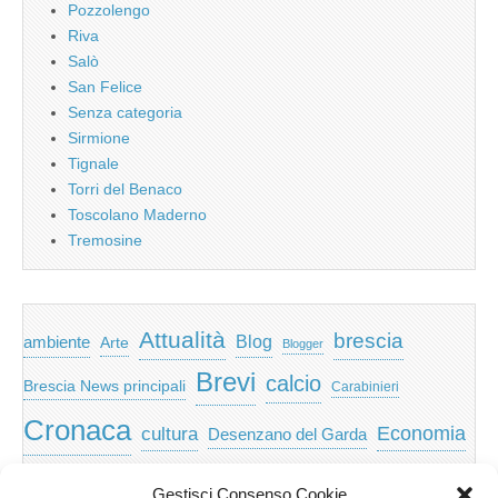
Pozzolengo
Riva
Salò
San Felice
Senza categoria
Sirmione
Tignale
Torri del Benaco
Toscolano Maderno
Tremosine
Attualità
brescia
ambiente
Blog
Arte
Blogger
Brevi
calcio
Brescia News principali
Carabinieri
Cronaca
Economia
cultura
Desenzano del Garda
featured
Eventi
Garda
emozioni
feed
Gestisci Consenso Cookie